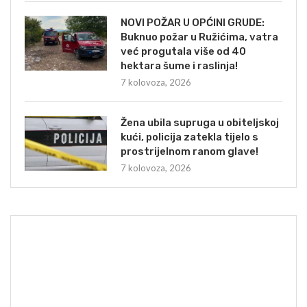
NOVI POŽAR U OPĆINI GRUDE:
Buknuo požar u Ružićima, vatra
već progutala više od 40
hektara šume i raslinja!
7 kolovoza, 2026
Žena ubila supruga u obiteljskoj
kući, policija zatekla tijelo s
prostrijelnom ranom glave!
7 kolovoza, 2026