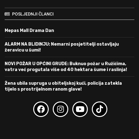
POSLJEDNJI ČLANCI
Mepas Mall Drama Dan
ALARM NA BLIDINJU: Nemarni posjetitelji ostavljaju
žeravicu u šumi!
NOVI POŽAR U OPĆINI GRUDE: Buknuo požar u Ružićima,
vatra već progutala više od 40 hektara šume i raslinja!
Žena ubila supruga u obiteljskoj kući, policija zatekla
tijelo s prostrijelnom ranom glave!