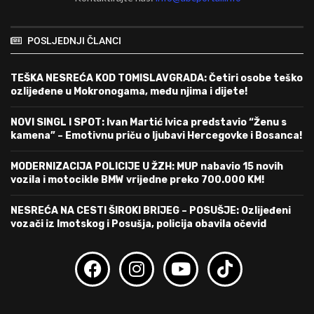
POSLJEDNJI ČLANCI
TEŠKA NESREĆA KOD TOMISLAVGRADA: Četiri osobe teško
ozlijeđene u Mokronogama, među njima i dijete!
NOVI SINGL I SPOT: Ivan Martić Ivica predstavio “Ženu s
kamena” – Emotivnu priču o ljubavi Hercegovke i Bosanca!
MODERNIZACIJA POLICIJE U ŽZH: MUP nabavio 15 novih
vozila i motocikle BMW vrijedne preko 700.000 KM!
NESREĆA NA CESTI ŠIROKI BRIJEG – POSUŠJE: Ozlijeđeni
vozači iz Imotskog i Posušja, policija obavila očevid