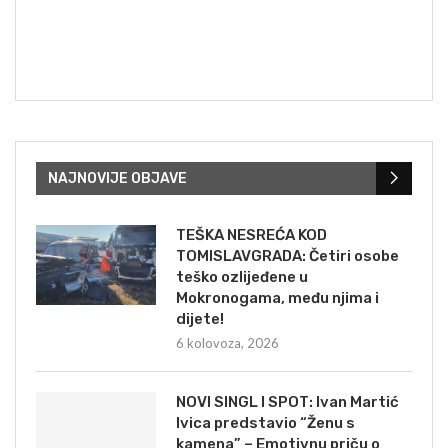
NAJNOVIJE OBJAVE
TEŠKA NESREĆA KOD
TOMISLAVGRADA: Četiri osobe
teško ozlijeđene u
Mokronogama, među njima i
dijete!
6 kolovoza, 2026
NOVI SINGL I SPOT: Ivan Martić
Ivica predstavio “Ženu s
kamena” – Emotivnu priču o