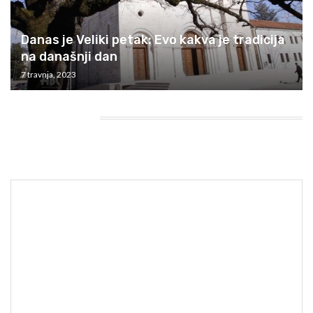
Danas je Veliki petak: Evo kakva je tradicija
na današnji dan
7 travnja, 2023
HEADING TITLE