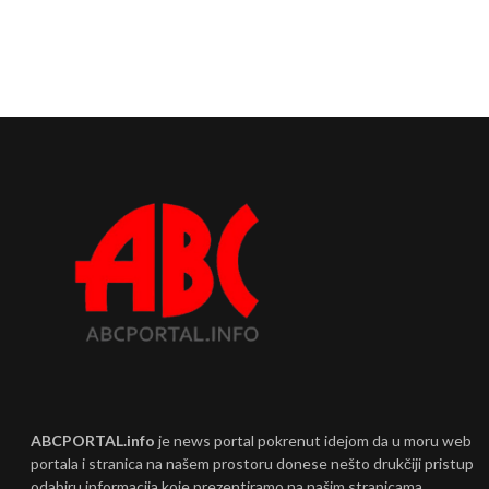
ABCPORTAL.info
je news portal pokrenut idejom da u moru web
portala i stranica na našem prostoru donese nešto drukčiji pristup
odabiru informacija koje prezentiramo na našim stranicama.