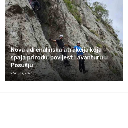
Nova adrenalinska atrakcija koja
spaja prirodu, povijest i avanturu u
Posušju
26 rujna, 2025