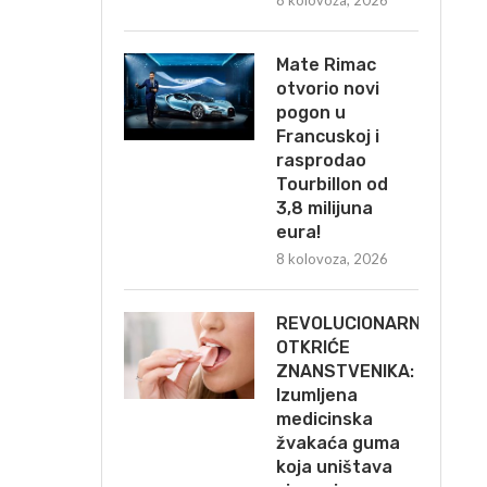
8 kolovoza, 2026
Mate Rimac
otvorio novi
pogon u
Francuskoj i
rasprodao
Tourbillon od
3,8 milijuna
eura!
8 kolovoza, 2026
REVOLUCIONARNO
OTKRIĆE
ZNANSTVENIKA:
Izumljena
medicinska
žvakaća guma
koja uništava