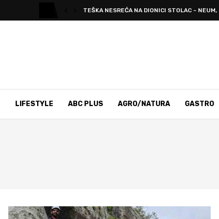
TEŠKA NESREĆA NA DIONICI STOLAC – NEUM, S
T
LIFESTYLE
ABC PLUS
AGRO/NATURA
GASTRO