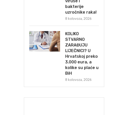
viruse i
bakterije
uzročnike raka!
8 kolovoza, 2026
KOLIKO
STVARNO
ZARAĐUJU
LIJEČNICI? U
Hrvatskoj preko
3.000 eura, a
kolike su plaće u
BiH
8 kolovoza, 2026