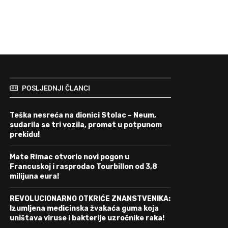
POSLJEDNJI ČLANCI
Teška nesreća na dionici Stolac – Neum,
sudarila se tri vozila, promet u potpunom
prekidu!
Mate Rimac otvorio novi pogon u
Francuskoj i rasprodao Tourbillon od 3,8
milijuna eura!
REVOLUCIONARNO OTKRIĆE ZNANSTVENIKA:
Izumljena medicinska žvakaća guma koja
uništava viruse i bakterije uzročnike raka!