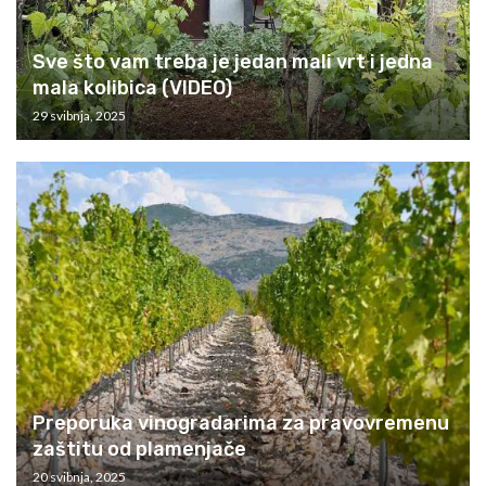
Sve što vam treba je jedan mali vrt i jedna
mala kolibica (VIDEO)
29 svibnja, 2025
Preporuka vinogradarima za pravovremenu
zaštitu od plamenjače
20 svibnja, 2025