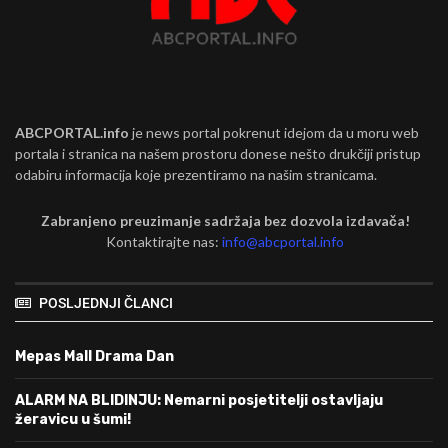
ABCPORTAL.info
je news portal pokrenut idejom da u moru web
portala i stranica na našem prostoru donese nešto drukčiji pristup
odabiru informacija koje prezentiramo na našim stranicama.
Zabranjeno preuzimanje sadržaja bez dozvola izdavača!
Kontaktirajte nas:
info@abcportal.info
POSLJEDNJI ČLANCI
Mepas Mall Drama Dan
ALARM NA BLIDINJU: Nemarni posjetitelji ostavljaju
žeravicu u šumi!