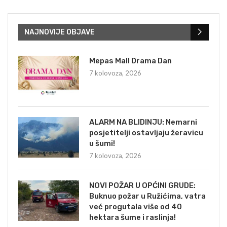
NAJNOVIJE OBJAVE
Mepas Mall Drama Dan
7 kolovoza, 2026
ALARM NA BLIDINJU: Nemarni
posjetitelji ostavljaju žeravicu
u šumi!
7 kolovoza, 2026
NOVI POŽAR U OPĆINI GRUDE:
Buknuo požar u Ružićima, vatra
već progutala više od 40
hektara šume i raslinja!