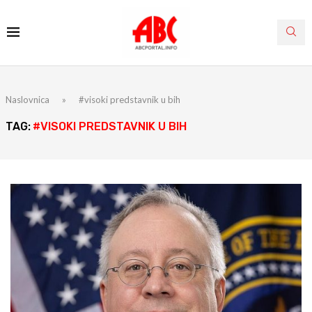
Naslovnica
»
#visoki predstavnik u bih
TAG:
#VISOKI PREDSTAVNIK U BIH