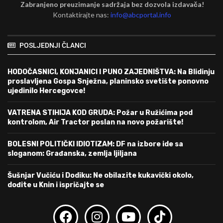
Zabranjeno preuzimanje sadržaja bez dozvola izdavača!
Kontaktirajte nas:
info@abcportal.info
POSLJEDNJI ČLANCI
HODOČASNICI, KONJANICI I PUNO ZAJEDNIŠTVA: Na Blidinju
proslavljena Gospa Snježna, planinsko svetište ponovno
ujedinilo Hercegovce!
VATRENA STIHIJA KOD GRUDA: Požar u Ružićima pod
kontrolom, Air Tractor poslan na novo požarište!
BOLESNI POLITIČKI IDIOTIZAM: DF na izbore ide sa
sloganom: Građanska, zemlja ljiljana
Šušnjar Vučiću i Dodiku: Ne obilazite kukavički okolo,
dođite u Knin i ispričajte se