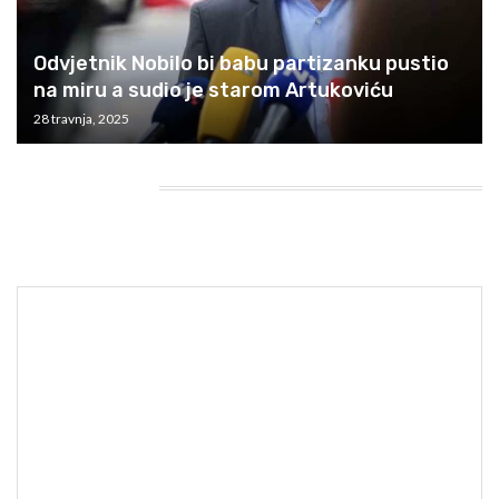
Odvjetnik Nobilo bi babu partizanku pustio
na miru a sudio je starom Artukoviću
28 travnja, 2025
HEADING TITLE