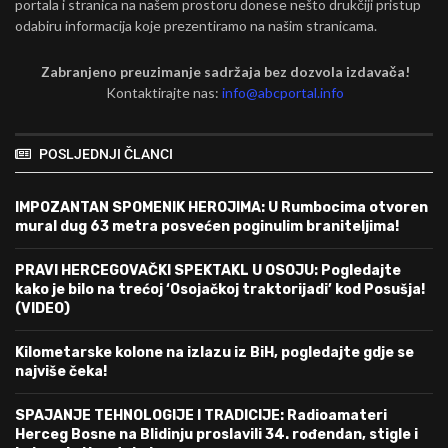
portala i stranica na našem prostoru donese nešto drukčiji pristup
odabiru informacija koje prezentiramo na našim stranicama.
Zabranjeno preuzimanje sadržaja bez dozvola izdavača!
Kontaktirajte nas:
info@abcportal.info
POSLJEDNJI ČLANCI
IMPOZANTAN SPOMENIK HEROJIMA: U Rumbocima otvoren
mural dug 63 metra posvećen poginulim braniteljima!
PRAVI HERCEGOVAČKI SPEKTAKL U OSOJU: Pogledajte
kako je bilo na trećoj ‘Osojačkoj traktorijadi’ kod Posušja!
(VIDEO)
Kilometarske kolone na izlazu iz BiH, pogledajte gdje se
najviše čeka!
SPAJANJE TEHNOLOGIJE I TRADICIJE: Radioamateri
Herceg Bosne na Blidinju proslavili 34. rođendan, stigle i