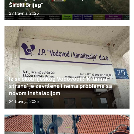
Široki Brijeg”
29 travnja, 2025
Iz širokobriješkog Vodovoda: ‘Krunina
strana’ je završena i nema problema sa
novom instalacijom
24 travnja, 2025