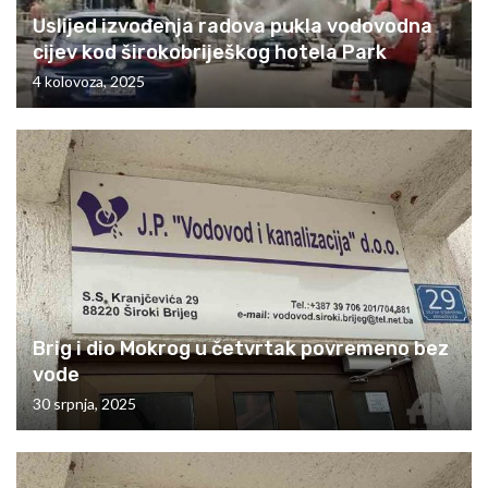
Uslijed izvođenja radova pukla vodovodna
cijev kod širokobriješkog hotela Park
4 kolovoza, 2025
Brig i dio Mokrog u četvrtak povremeno bez
vode
30 srpnja, 2025