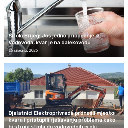
Široki Brijeg: Još jedno priopćenje iz
Vodovoda, kvar je na dalekovodu
15 siječnja, 2025
Djelatnici Elektroprivrede pronašli mjesto
kvara i pristupili rješavanju problema kako
bi struja stigla do vodovodnih crpki