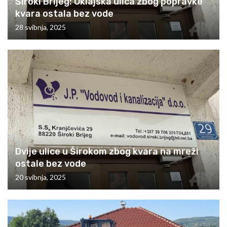
Široki Brijeg: Oklajska ulica zbog popravke
kvara ostala bez vode
28 svibnja, 2025
Dvije ulice u Širokom zbog kvara na mreži
ostale bez vode
20 svibnja, 2025