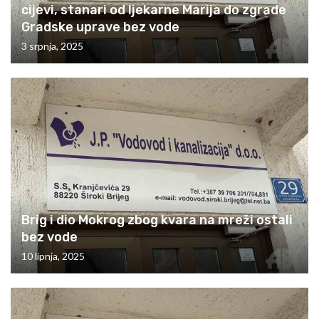
cijevi, stanari od ljekarne Marija do zgrade
Gradske uprave bez vode
3 srpnja, 2025
Brig i dio Mokrog zbog kvara na mreži ostali
bez vode
10 lipnja, 2025