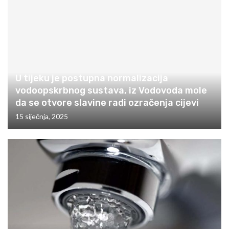
U tijeku je postupna normalizacija
vodoopskrbnog sustava, iz Vodovoda mole
da se otvore slavine radi ozračenja cijevi
15 siječnja, 2025