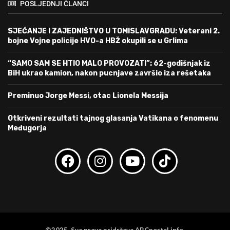
POSLJEDNJI ČLANCI
SJEĆANJE I ZAJEDNIŠTVO U TOMISLAVGRADU: Veterani 2.
bojne Vojne policije HVO-a HBŽ okupili se u Grlima
“SAMO SAM SE HTIO MALO PROVOZATI”: 62-godišnjak iz
BiH ukrao kamion, nakon pucnjave završio iza rešetaka
Preminuo Jorge Messi, otac Lionela Messija
Otkriveni rezultati tajnog glasanja Vatikana o fenomenu
Međugorja
©2025 Sva prava pridržava ABCportal.info