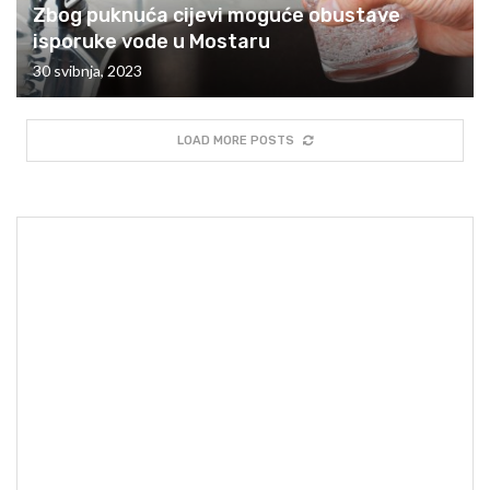
Zbog puknuća cijevi moguće obustave
isporuke vode u Mostaru
30 svibnja, 2023
LOAD MORE POSTS