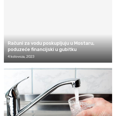
Računi za vodu poskupljuju u Mostaru,
poduzeće financijski u gubitku
4 kolovoza, 2023