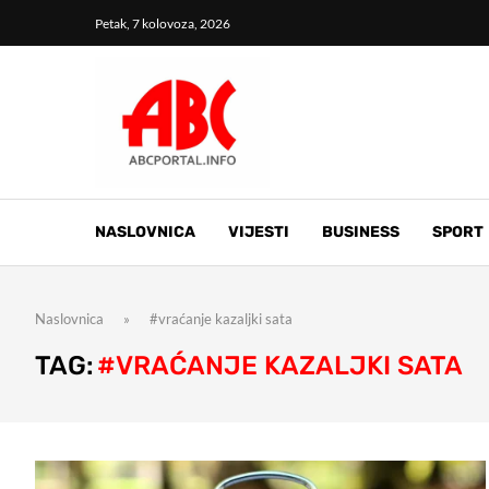
Petak, 7 kolovoza, 2026
NASLOVNICA
VIJESTI
BUSINESS
SPORT
Naslovnica
»
#vraćanje kazaljki sata
TAG:
#VRAĆANJE KAZALJKI SATA