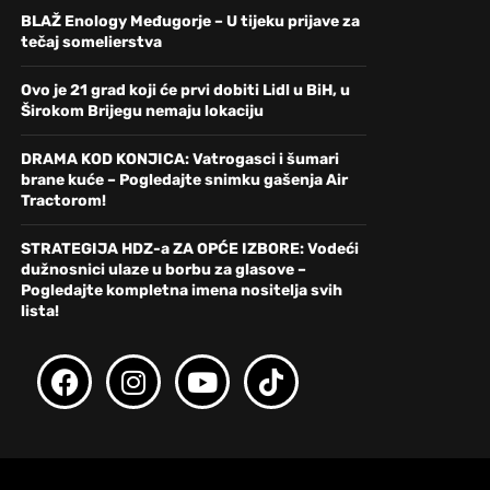
BLAŽ Enology Međugorje – U tijeku prijave za
tečaj somelierstva
Ovo je 21 grad koji će prvi dobiti Lidl u BiH, u
Širokom Brijegu nemaju lokaciju
DRAMA KOD KONJICA: Vatrogasci i šumari
brane kuće – Pogledajte snimku gašenja Air
Tractorom!
STRATEGIJA HDZ-a ZA OPĆE IZBORE: Vodeći
dužnosnici ulaze u borbu za glasove –
Pogledajte kompletna imena nositelja svih
lista!