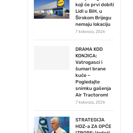
koji će prvi dobiti
Lidl u BiH, u
Širokom Brijegu
nemaju lokaciju
7 kolovoza, 2026
DRAMA KOD
KONJICA:
Vatrogasci i
šumari brane
kuće –
Pogledajte
snimku gašenja
Air Tractorom!
7 kolovoza, 2026
STRATEGIJA
HDZ-a ZA OPĆE
IZBORE: Vodeći