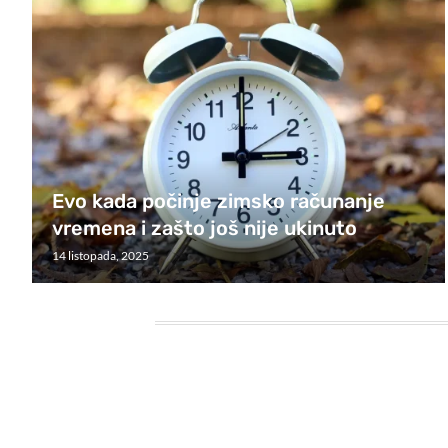
Evo kada počinje zimsko računanje
vremena i zašto još nije ukinuto
14 listopada, 2025
HEADING TITLE