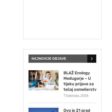
NAJNOVIJE OBJAVE
BLAŽ Enology
Međugorje – U
tijeku prijave za
tečaj somelierstva
7 kolovoza, 2026
Ovo je 21 grad