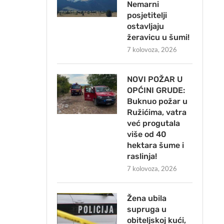
Nemarni
posjetitelji
ostavljaju
žeravicu u šumi!
7 kolovoza, 2026
NOVI POŽAR U
OPĆINI GRUDE:
Buknuo požar u
Ružićima, vatra
već progutala
više od 40
hektara šume i
raslinja!
7 kolovoza, 2026
Žena ubila
supruga u
obiteljskoj kući,