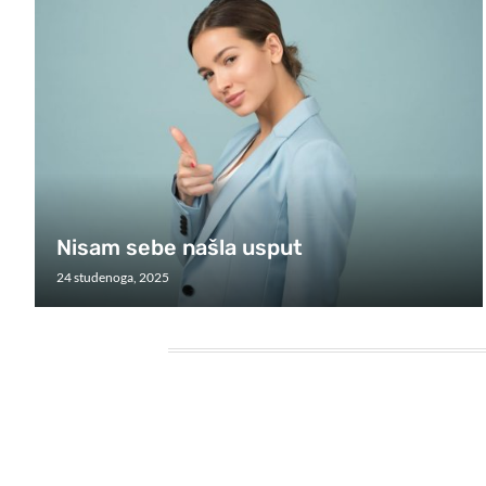
Nisam sebe našla usput
24 studenoga, 2025
HEADING TITLE