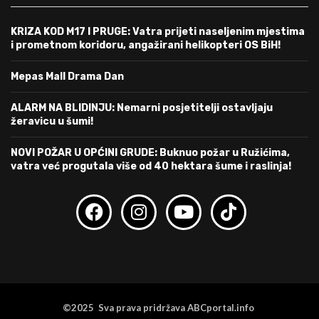
KRIZA KOD M17 I PRUGE: Vatra prijeti naseljenim mjestima
i prometnom koridoru, angažirani helikopteri OS BiH!
Mepas Mall Drama Dan
ALARM NA BLIDINJU: Nemarni posjetitelji ostavljaju
žeravicu u šumi!
NOVI POŽAR U OPĆINI GRUDE: Buknuo požar u Ružićima,
vatra već progutala više od 40 hektara šume i raslinja!
©2025 Sva prava pridržava ABCportal.info