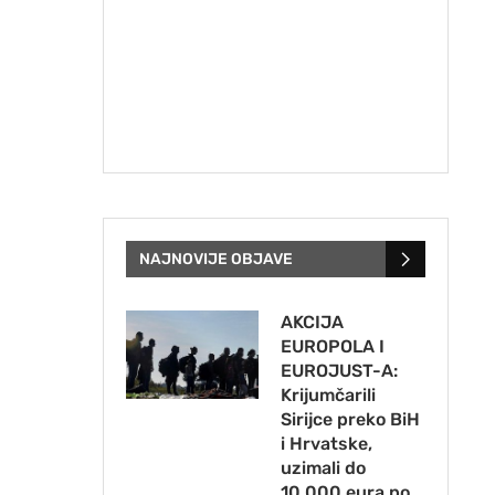
NAJNOVIJE OBJAVE
AKCIJA
EUROPOLA I
EUROJUST-A:
Krijumčarili
Sirijce preko BiH
i Hrvatske,
uzimali do
10.000 eura po