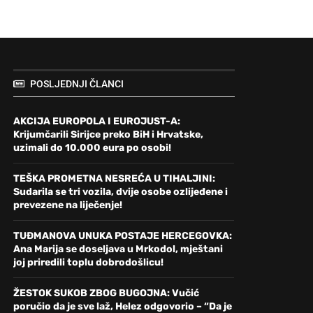
POSLJEDNJI ČLANCI
AKCIJA EUROPOLA I EUROJUST-A:
Krijumčarili Sirijce preko BiH i Hrvatske,
uzimali do 10.000 eura po osobi!
TEŠKA PROMETNA NESREĆA U TIHALJINI:
Sudarila se tri vozila, dvije osobe ozlijeđene i
prevezene na liječenje!
TUĐMANOVA UNUKA POSTAJE HERCEGOVKA:
Ana Marija se doseljava u Mrkodol, mještani
joj priredili toplu dobrodošlicu!
ŽESTOK SUKOB ZBOG BUGOJNA: Vučić
poručio da je sve laž, Helez odgovorio – “Da je