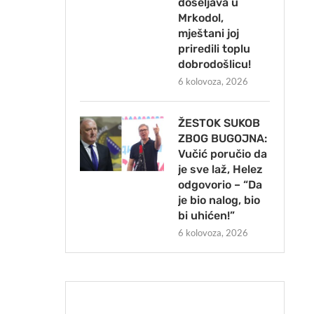
doseljava u
Mrkodol,
mještani joj
priredili toplu
dobrodošlicu!
6 kolovoza, 2026
ŽESTOK SUKOB
ZBOG BUGOJNA:
Vučić poručio da
je sve laž, Helez
odgovorio – “Da
je bio nalog, bio
bi uhićen!”
6 kolovoza, 2026