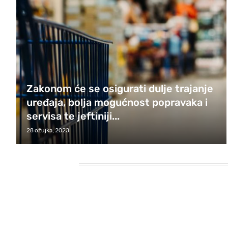
Zakonom će se osigurati dulje trajanje
uređaja, bolja mogućnost popravaka i
servisa te jeftiniji...
28 ožujka, 2023
HEADING TITLE