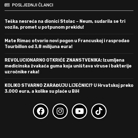
POSLJEDNJI ČLANCI
Teška nesreća na dionici Stolac – Neum, sudarila se tri
vozila, promet u potpunom prekidu!
Mate Rimac otvorio novi pogon u Francuskoj i rasprodao
Tourbillon od 3,8 milijuna eura!
REVOLUCIONARNO OTKRIĆE ZNANSTVENIKA: Izumljena
medicinska žvakaća guma koja uništava viruse i bakterije
uzročnike raka!
KOLIKO STVARNO ZARAĐUJU LIJEČNICI? U Hrvatskoj preko
3.000 eura, a kolike su plaće u BiH