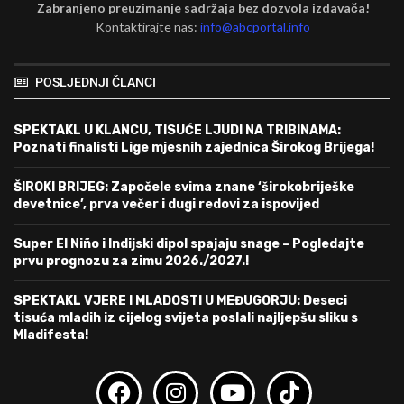
Zabranjeno preuzimanje sadržaja bez dozvola izdavača!
Kontaktirajte nas:
info@abcportal.info
POSLJEDNJI ČLANCI
SPEKTAKL U KLANCU, TISUĆE LJUDI NA TRIBINAMA:
Poznati finalisti Lige mjesnih zajednica Širokog Brijega!
ŠIROKI BRIJEG: Započele svima znane ‘širokobriješke
devetnice’, prva večer i dugi redovi za ispovijed
Super El Niño i Indijski dipol spajaju snage – Pogledajte
prvu prognozu za zimu 2026./2027.!
SPEKTAKL VJERE I MLADOSTI U MEĐUGORJU: Deseci
tisuća mladih iz cijelog svijeta poslali najljepšu sliku s
Mladifesta!