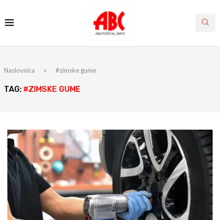
Naslovnica
»
#zimske gume
TAG:
#ZIMSKE GUME