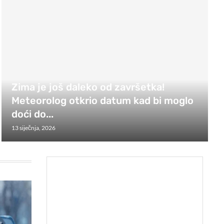
Zima je još daleko od završetka!
Meteorolog otkrio datum kad bi moglo
doći do...
13 siječnja, 2026