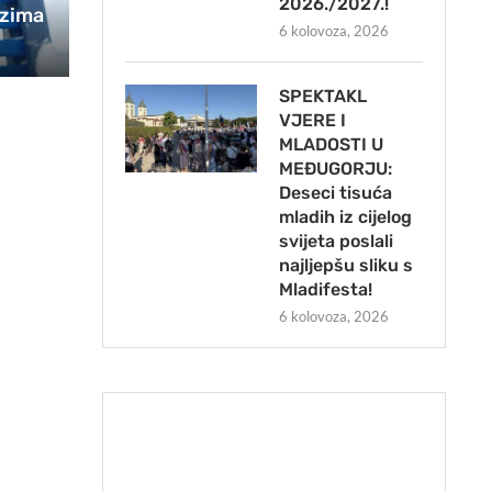
2026./2027.!
 zima
6 kolovoza, 2026
SPEKTAKL
VJERE I
MLADOSTI U
MEĐUGORJU:
Deseci tisuća
mladih iz cijelog
svijeta poslali
najljepšu sliku s
Mladifesta!
6 kolovoza, 2026