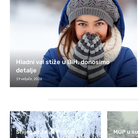
Hladni val stiže u BiH, donosimo
detalje
19 veljače, 2026
HEADING TITLE
Snijeg stiže i u Mostar,
MUP u su