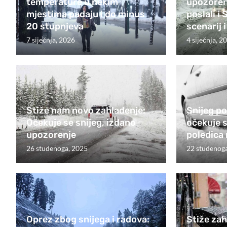
temperature u nekim
upozoren
mjestima padaju i do minus
poslali i 
20 stupnjeva
scenarij 
7 siječnja, 2026
4 siječnja, 2
Stiže nam novo zahlađenje:
Snijeg po
Očekuje se snijeg, izdano
očekuje s
upozorenje
poledica
26 studenoga, 2025
22 studenog
Oprez zbog snijega i radova:
Stiže zah