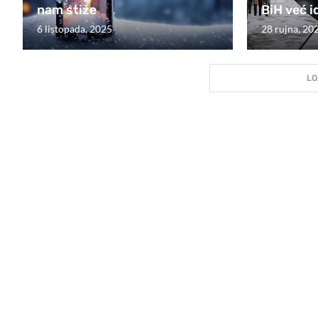
nam stiže
BiH već i
6 listopada, 2025
28 rujna, 20
LO