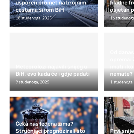
usporen promet na brojnim
hladne fr
cestama širom BiH
osjetan 
18 studenoga, 2025
16 studenog
Od danas
oprema: Z
Meteorolozi najavili snijeg u
imati i k
BiH, evo kada će i gdje padati
nemate?
9 studenoga, 2025
1 studenoga,
Čeka nas ledena zima?
Stručnjaci prognozirali što
Prvi snije