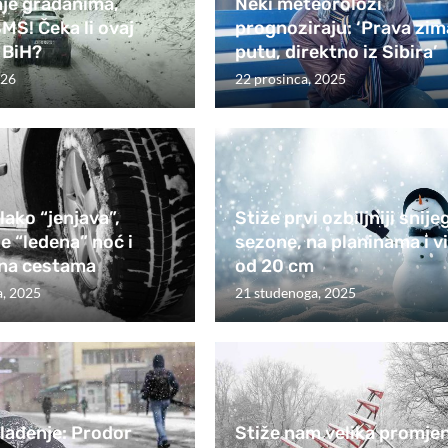
je građanima,
Neki meteorolozi
SMS! Čeka li ovaj
prognoziraju: ‘Prava zim
i BiH?
putu, direktno iz Sibira’
026
22 prosinca, 2025
lako “jenjava”,
Stiže prvi ozbiljniji snije
e “ledena” noć i
sezone, na planinama i v
 na cestama
od 20 cm
a, 2025
21 studenoga, 2025
lađenje: Prodor
Stiže nam velika promje