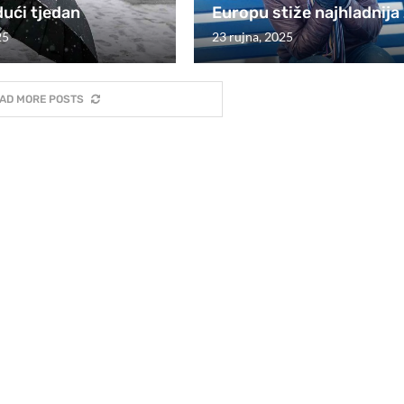
dući tjedan
Europu stiže najhladnija
25
23 rujna, 2025
AD MORE POSTS