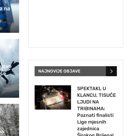
a na
g ove
NAJNOVIJE OBJAVE
iše
SPEKTAKL U
KLANCU, TISUĆE
LJUDI NA
TRIBINAMA:
Poznati finalisti
Lige mjesnih
zajednica
na:
Širokog Brijega!