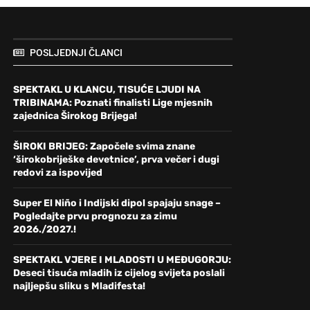
POSLJEDNJI ČLANCI
SPEKTAKL U KLANCU, TISUĆE LJUDI NA
TRIBINAMA: Poznati finalisti Lige mjesnih
zajednica Širokog Brijega!
ŠIROKI BRIJEG: Započele svima znane
‘širokobriješke devetnice’, prva večer i dugi
redovi za ispovijed
Super El Niño i Indijski dipol spajaju snage –
Pogledajte prvu prognozu za zimu
2026./2027.!
SPEKTAKL VJERE I MLADOSTI U MEĐUGORJU:
Deseci tisuća mladih iz cijelog svijeta poslali
najljepšu sliku s Mladifesta!