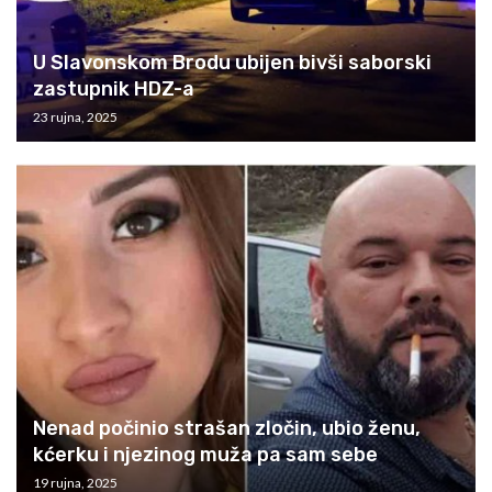
U Slavonskom Brodu ubijen bivši saborski
zastupnik HDZ-a
23 rujna, 2025
Nenad počinio strašan zločin, ubio ženu,
kćerku i njezinog muža pa sam sebe
19 rujna, 2025