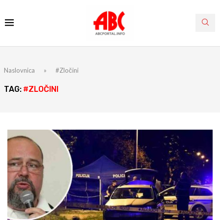
Naslovnica
»
#Zločini
TAG:
#ZLOČINI