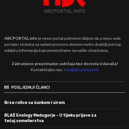
ABCPORTAL.info
je news portal pokrenut idejom da u moru web
portala i stranica na našem prostoru donese nešto drukčiji pristup
odabiru informacija koje prezentiramo na našim stranicama.
Zabranjeno preuzimanje sadržaja bez dozvola izdavača!
Kontaktirajte nas:
info@abcportal.info
POSLJEDNJI ČLANCI
Brze rolice sa šunkom i sirom
BLAŽ Enology Međugorje – U tijeku prijave za
tečaj somelierstva