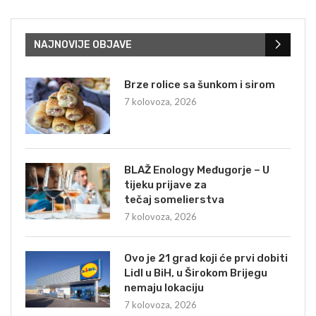
NAJNOVIJE OBJAVE
Brze rolice sa šunkom i sirom
7 kolovoza, 2026
BLAŽ Enology Međugorje – U
tijeku prijave za
tečaj somelierstva
7 kolovoza, 2026
Ovo je 21 grad koji će prvi dobiti
Lidl u BiH, u Širokom Brijegu
nemaju lokaciju
7 kolovoza, 2026