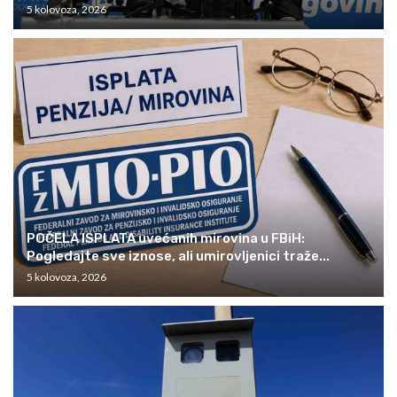
5 kolovoza, 2026
POČELA ISPLATA uvećanih mirovina u FBiH:
Pogledajte sve iznose, ali umirovljenici traže...
5 kolovoza, 2026