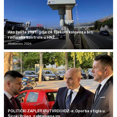
Ako želite znati gdje će tijekom kolovoza biti
radarske kontrole u HNŽ,...
4 kolovoza, 2026
POLITIČKI ZAPLET U UTVRDI HDZ-a: Oporba stigla u
Široki Brijeg, zabranjena im...