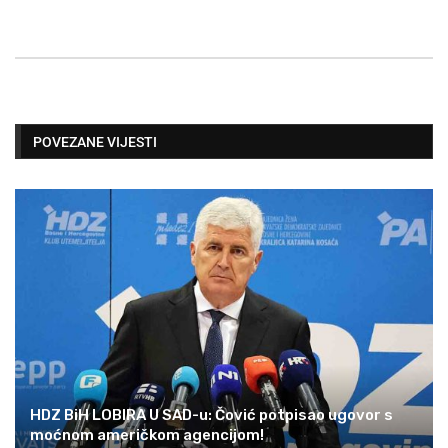
POVEZANE VIJESTI
HDZ BiH LOBIRA U SAD-u: Čović potpisao ugovor s
moćnom američkom agencijom!