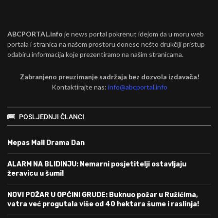
ABCPORTAL.info
je news portal pokrenut idejom da u moru web
portala i stranica na našem prostoru donese nešto drukčiji pristup
odabiru informacija koje prezentiramo na našim stranicama.
Zabranjeno preuzimanje sadržaja bez dozvola izdavača!
Kontaktirajte nas:
info@abcportal.info
POSLJEDNJI ČLANCI
Mepas Mall Drama Dan
ALARM NA BLIDINJU: Nemarni posjetitelji ostavljaju
žeravicu u šumi!
NOVI POŽAR U OPĆINI GRUDE: Buknuo požar u Ružićima,
vatra već progutala više od 40 hektara šume i raslinja!