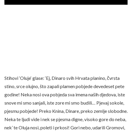
Stihovi ‘Oluje‘ glase: ‘Ej, Dinaro svih Hrvata planino, čvrsta
stino, srce olujno, što zapali plamen pobjede devedeset pete
godine! Neka nosi ova pobjeda sva imena naših djedova, iste
snove mi smo sanjali, iste zore mi smo budili… Pjevaj sokole,
pjesmu pobjede! Preko Knina, Dinare, preko zemlje slobodne.
Neka te ljudi vide i nek se pjesma digne, visoko gore do neba,
nek’ te Oluja nosi, poleti i prkosi! Gori nebo, udarili Gromovi,