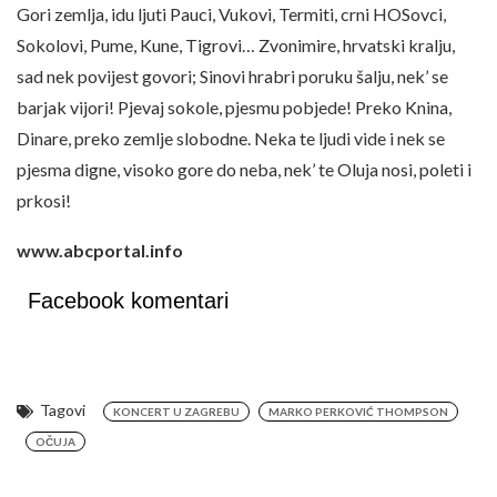
Gori zemlja, idu ljuti Pauci, Vukovi, Termiti, crni HOSovci,
Sokolovi, Pume, Kune, Tigrovi… Zvonimire, hrvatski kralju,
sad nek povijest govori; Sinovi hrabri poruku šalju, nek’ se
barjak vijori! Pjevaj sokole, pjesmu pobjede! Preko Knina,
Dinare, preko zemlje slobodne. Neka te ljudi vide i nek se
pjesma digne, visoko gore do neba, nek’ te Oluja nosi, poleti i
prkosi!
www.abcportal.info
Facebook komentari
Tagovi
KONCERT U ZAGREBU
MARKO PERKOVIĆ THOMPSON
OČUJA