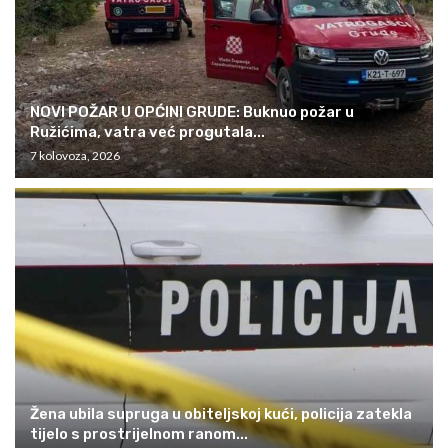
NOVI POŽAR U OPĆINI GRUDE: Buknuo požar u
Ružićima, vatra već progutala...
7 kolovoza, 2026
Žena ubila supruga u obiteljskoj kući, policija zatekla
tijelo s prostrijelnom ranom...