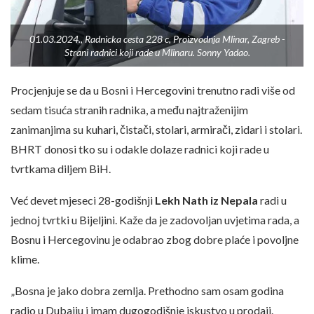
01.03.2024., Radnicka cesta 228 c, Proizvodnja Mlinar, Zagreb -
Strani radnici koji rade u Mlinaru. Sonny Yadao.
Procjenjuje se da u Bosni i Hercegovini trenutno radi više od
sedam tisuća stranih radnika, a među najtraženijim
zanimanjima su kuhari, čistači, stolari, armirači, zidari i stolari.
BHRT donosi tko su i odakle dolaze radnici koji rade u
tvrtkama diljem BiH.
Već devet mjeseci 28-godišnji
Lekh Nath
iz Nepala
radi u
jednoj tvrtki u Bijeljini. Kaže da je zadovoljan uvjetima rada, a
Bosnu i Hercegovinu je odabrao zbog dobre plaće i povoljne
klime.
„Bosna je jako dobra zemlja. Prethodno sam osam godina
radio u Dubaiju i imam dugogodišnje iskustvo u prodaji.