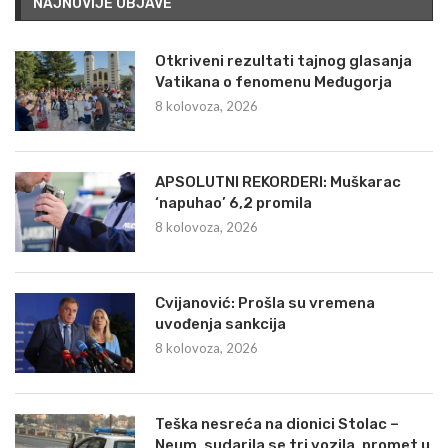
NAJNOVIJE OBJAVE
Otkriveni rezultati tajnog glasanja
Vatikana o fenomenu Međugorja
8 kolovoza, 2026
APSOLUTNI REKORDERI: Muškarac
‘napuhao’ 6,2 promila
8 kolovoza, 2026
Cvijanović: Prošla su vremena
uvođenja sankcija
8 kolovoza, 2026
Teška nesreća na dionici Stolac –
Neum, sudarila se tri vozila, promet u