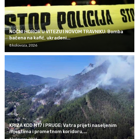
NOĆNI HOROR U VITEZU I NOVOM TRAVNIKU: Bomba
bačena na kafić, ukradeni...
8 kolovoza, 2026
KRIZA KOD M17 I PRUGE: Vatra prijeti naseljenim
mjestima i prometnom koridoru,...
8 kolovoza, 2026