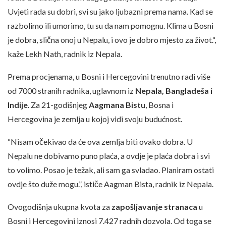
Uvjeti rada su dobri, svi su jako ljubazni prema nama. Kad se
razbolimo ili umorimo, tu su da nam pomognu. Klima u Bosni
je dobra, slična onoj u Nepalu, i ovo je dobro mjesto za život.“,
kaže Lekh Nath, radnik iz Nepala.
Prema procjenama, u Bosni i Hercegovini trenutno radi više
od 7000 stranih radnika, uglavnom iz
Nepala, Bangladeša i
Indije
. Za 21-godišnjeg
Aagmana Bistu
, Bosna i
Hercegovina je zemlja u kojoj vidi svoju budućnost.
“Nisam očekivao da će ova zemlja biti ovako dobra. U
Nepalu ne dobivamo puno plaća, a ovdje je plaća dobra i svi
to volimo. Posao je težak, ali sam ga svladao. Planiram ostati
ovdje što duže mogu.”, ističe Aagman Bista, radnik iz Nepala.
Ovogodišnja ukupna kvota za
zapošljavanje stranaca
u
Bosni i Hercegovini iznosi 7.427 radnih dozvola. Od toga se