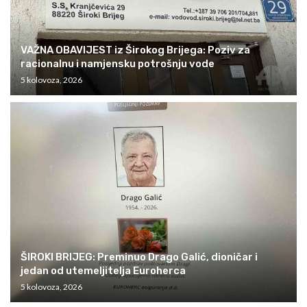
VAŽNA OBAVIJEST iz Širokog Brijega: Poziv za
racionalnu i namjensku potrošnju vode
5 kolovoza, 2026
ŠIROKI BRIJEG: Preminuo Drago Galić, dioničar i
jedan od utemeljitelja Euroherca
5 kolovoza, 2026