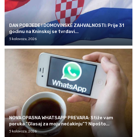
DAN POBJEDE I DOMOVINSKE ZAHVALNOSTI: Prije 31
godinu na Kninskoj se tvrđavi...
5 kolovoza, 2026
NOVA OPASNA WHATSAPP PREVARA: Stiže vam
poruka “Glasaj za moju nećakinju”? Nipošto...
5 kolovoza, 2026