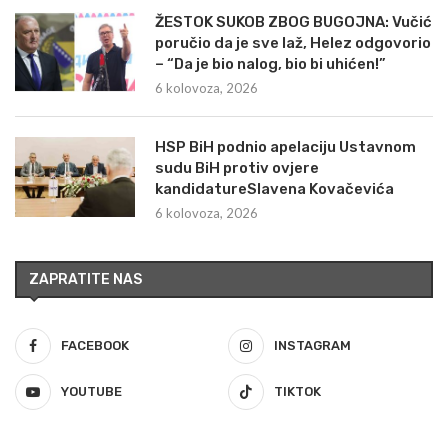
ŽESTOK SUKOB ZBOG BUGOJNA: Vučić
poručio da je sve laž, Helez odgovorio
– “Da je bio nalog, bio bi uhićen!”
6 kolovoza, 2026
HSP BiH podnio apelaciju Ustavnom
sudu BiH protiv ovjere
kandidatureSlavena Kovačevića
6 kolovoza, 2026
ZAPRATITE NAS
FACEBOOK
INSTAGRAM
YOUTUBE
TIKTOK