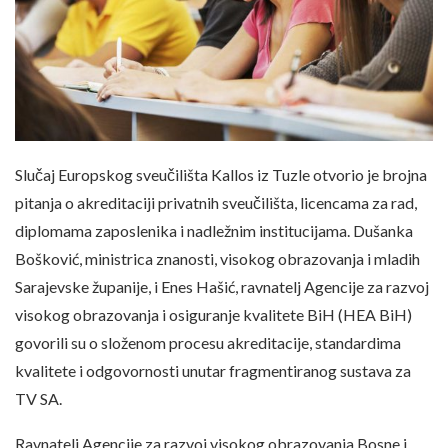
Slučaj Europskog sveučilišta Kallos iz Tuzle otvorio je brojna
pitanja o akreditaciji privatnih sveučilišta, licencama za rad,
diplomama zaposlenika i nadležnim institucijama. Dušanka
Bošković, ministrica znanosti, visokog obrazovanja i mladih
Sarajevske županije, i Enes Hašić, ravnatelj Agencije za razvoj
visokog obrazovanja i osiguranje kvalitete BiH (HEA BiH)
govorili su o složenom procesu akreditacije, standardima
kvalitete i odgovornosti unutar fragmentiranog sustava za
TV SA.
Ravnatelj Agencije za razvoj visokog obrazovanja Bosne i