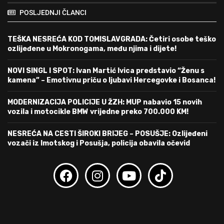
POSLJEDNJI ČLANCI
TEŠKA NESREĆA KOD TOMISLAVGRADA: Četiri osobe teško
ozlijeđene u Mokronogama, među njima i dijete!
NOVI SINGL I SPOT: Ivan Martić Ivica predstavio “Ženu s
kamena” – Emotivnu priču o ljubavi Hercegovke i Bosanca!
MODERNIZACIJA POLICIJE U ŽZH: MUP nabavio 15 novih
vozila i motocikle BMW vrijedne preko 700.000 KM!
NESREĆA NA CESTI ŠIROKI BRIJEG – POSUŠJE: Ozlijeđeni
vozači iz Imotskog i Posušja, policija obavila očevid