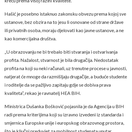
kreću prema višoj razini kvalitete.
Hašić je posebno istaknuo zakonsku obvezu prema kojoj sve
ustanove, bez obzira na to jesu li osnovane od strane države
ili privatnih osoba, moraju djelovati kao javne ustanove, a ne
kao komercijalna društva.
„U obrazovanju ne bi trebalo biti stvaranja i ostvarivanja
profita. Nažalost, stvarnost je bila drugačija. Nedostatak
profita na koji su neki računali, uz trenutne procese u javnosti,
natjerat će mnoge da razmišljaju drugačije, a buduće studente
i roditelje da se pažljivo zapitaju gdje se dobiva prava
kvaliteta“, rekao je ravnatelj HEA BIH.
Ministrica Dušanka Bošković pojasnila je da Agencija u BIH
radi prema kriterijima koji su izravno izvedeni iz standarda i
smjernica Europske unije i europskog obrazovnog prostora,
što je ključni preduvjet za mobilnost studenata unutar