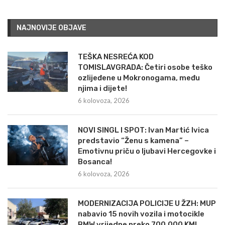
NAJNOVIJE OBJAVE
TEŠKA NESREĆA KOD
TOMISLAVGRADA: Četiri osobe teško
ozlijeđene u Mokronogama, među
njima i dijete!
6 kolovoza, 2026
NOVI SINGL I SPOT: Ivan Martić Ivica
predstavio “Ženu s kamena” –
Emotivnu priču o ljubavi Hercegovke i
Bosanca!
6 kolovoza, 2026
MODERNIZACIJA POLICIJE U ŽZH: MUP
nabavio 15 novih vozila i motocikle
BMW vrijedne preko 700.000 KM!