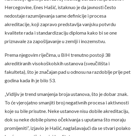
Hercegovine, Enes Hašić, istaknuo je da javnosti često
nedostaje razumijevanja same definicije i procesa
akreditacije, koji zapravo predstavlja vanjsku potvrdu
kvalitete rada i standardizaciju diploma kako bi se one
priznavale za zapošljavanje u zemlji i inozemstvu.
Prema njegovim riječima, u BIH trenutno postoji 38
akreditiranih visokoškolskih ustanova (sveučilišta i
fakulteta), što je značajan pad u odnosu na razdoblje prije pet
godina kada ih je bilo 53.
„Vidljiv je trend smanjenja broja ustanova, što je dobar znak.
To će vjerojatno smanjiti broj negativnih procesa i aktivnosti
koje su bile prisutne. Neke ustanove nisu dobile akreditaciju,
dok su neke dobile pismo očekivanja s uputama što moraju
promijeniti“, izjavio je Hašić, naglašavajući da se stvari polako