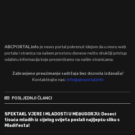
ABCPORTAL.info
je news portal pokrenut idejom da u moru web
portala i stranica na našem prostoru donese nešto drukčiji pristup
odabiru informacija koje prezentiramo na našim stranicama.
Zabranjeno preuzimanje sadržaja bez dozvola izdavača!
Kontaktirajte nas:
info@abcportal.info
POSLJEDNJI ČLANCI
SPEKTAKL VJERE I MLADOSTI U MEĐUGORJU: Deseci
tisuća mladih iz cijelog svijeta poslali najljepšu sliku s
Mladifesta!