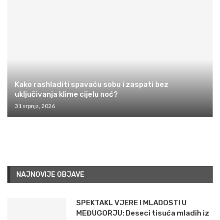
Kako rashladiti spavaću sobu i zaspati bez
uključivanja klime cijelu noć?
31 srpnja, 2026
NAJNOVIJE OBJAVE
SPEKTAKL VJERE I MLADOSTI U
MEĐUGORJU: Deseci tisuća mladih iz