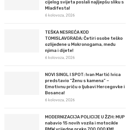
cijelog svijeta poslali najljepšu sliku s
Mladifesta!
6 kolovoza, 2026
TEŠKA NESREĆA KOD
TOMISLAVGRADA: Četiri osobe teško
ozlijeđene u Mokronogama, među
njima i dijete!
6 kolovoza, 2026
NOVI SINGL I SPOT: Ivan Martić Ivica
predstavio “Ženu s kamena” –
Emotivnu priču o ljubavi Hercegovke i
Bosanca!
6 kolovoza, 2026
MODERNIZACIJA POLICIJE U ŽZH: MUP
nabavio 15 novih vozila i motocikle
BMW vrijedne preko 700.000 KM!