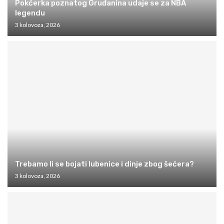
Pokćerka poznatog Gruđanina udaje se za NBA
legendu
3 kolovoza, 2026
Trebamo li se bojati lubenice i dinje zbog šećera?
3 kolovoza, 2026