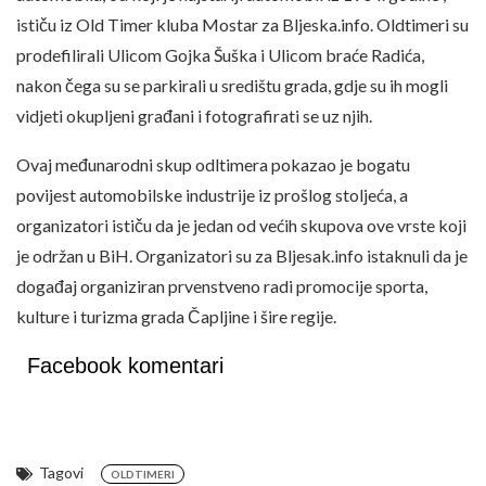
ističu iz Old Timer kluba Mostar za Bljeska.info. Oldtimeri su
prodefilirali Ulicom Gojka Šuška i Ulicom braće Radića,
nakon čega su se parkirali u središtu grada, gdje su ih mogli
vidjeti okupljeni građani i fotografirati se uz njih.
Ovaj međunarodni skup odltimera pokazao je bogatu
povijest automobilske industrije iz prošlog stoljeća, a
organizatori ističu da je jedan od većih skupova ove vrste koji
je održan u BiH. Organizatori su za Bljesak.info istaknuli da je
događaj organiziran prvenstveno radi promocije sporta,
kulture i turizma grada Čapljine i šire regije.
Facebook komentari
Tagovi
OLDTIMERI