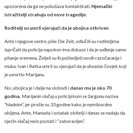
upozorena da ga ne pokušava kontaktirati.
Njemački
istražitelji strahuju od nove tragedije.
Roditelji su umrli vjerujući da je ubojica otkriven
Ante i njegove sestre, piše Die Zeit, odlučili su roditeljima
ispričati da policija napokon ima dokaze i da je suđenje samo
pitanje vremena. Željeli su ih poštedjeti novih razočaranja i
muka. Ivan i Ratka umrli su vjerujući da je uhvaćen čovjek koji
je usmrtio Marijanu.
No, ubojica je i dalje na slobodi i
danas mu je oko 70
godina.
Marijanin slučaj u policijskom se žargonu naziva
“hladnim”, jer prošle su 33 godine kako je nemilosrdno
ubijena. Ante, Manuela i ostatak obitelji i danas se nadaju da
njezin slučaj neće postati i “zaboravljen”.