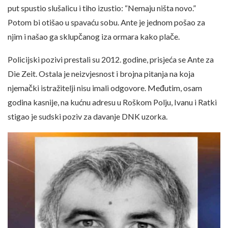
put spustio slušalicu i tiho izustio: “Nemaju ništa novo.”
Potom bi otišao u spavaću sobu. Ante je jednom pošao za
njim i našao ga sklupčanog iza ormara kako plače.
Policijski pozivi prestali su 2012. godine, prisjeća se Ante za
Die Zeit. Ostala je neizvjesnost i brojna pitanja na koja
njemački istražitelji nisu imali odgovore. Međutim, osam
godina kasnije, na kućnu adresu u Roškom Polju, Ivanu i Ratki
stigao je sudski poziv za davanje DNK uzorka.