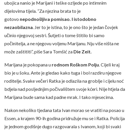
ubojica nanio je Marijani i teške ozljede po intimnim
dijelovima tijela. “Za njezina brata to je
gotovo
nepodnošljiva pomisao. I istodobno
nezaobilazna
. Jer to je istina, to je ono što je jedan čovjek
učinio njegovoj sestri. Šutjeti o tome štitilo bi samo
počinitelja, a ne njegovu voljenu Marijanu. Nju više ništa ne
može zaštititi”, piše Sara Tomšić za
Die Zeit.
Marijana je pokopana u
rodnom Roškom Polju
. Cijeli kraj
bio je u šoku. Ante je gledao kako tuga i bol razdiru njegove
roditelje. Svake večeri Ratka je odlazila na groblje i cijelu noć
bdjela nad posljednjim počivalištem svoje kćeri. Nije htjela da
Marijana bude sama kad padne mrak. I tako mjesecima.
Nakon nekoliko tjedana tata Ivan morao se vratiti na posao u
Essen, a krajem 90-ih godina pridružuje mu se i Ratka. Policija
je jednom godišnje dugo razgovarala s Ivanom, koji bi svaki