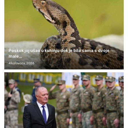
Poskok joj ušao u kuhinju dok je bila sama s dvoje
male...
4 kolovoza, 2026