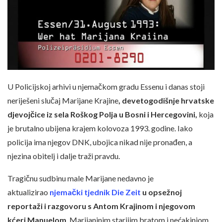
U Policijskoj arhivi u njemačkom gradu Essenu i danas stoji
neriješeni slučaj Marijane Krajine
, devetogodišnje hrvatske
djevojčice iz sela Roškog Polja u Bosni i Hercegovini,
koja
je brutalno ubijena krajem kolovoza 1993. godine. Iako
policija ima njegov DNK, ubojica nikad nije pronađen, a
njezina obitelj i dalje traži pravdu.
Tragičnu sudbinu male Marijane nedavno je
aktualizirao
njemački tjednik Die Zeit
u opsežnoj
reportaži i razgovoru s Antom Krajinom i njegovom
kćeri Manuelom
, Marijaninim starijim bratom i nećakinjom
.