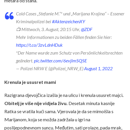
metara od stana.
Cold Cases „Stefanie M.“* und „Marijana Krajina“ – Essener
Kriminalpolizei bei
#AktenzeichenXY
📺 Mittwoch, 3. August, 20:15 Uhr,
@ZDF
Mehr Informationen zu beiden Fällen finden Sie hier:
https://t.co/3zvLdnHDuk
*Der Name wurde zum Schutz von Persönlichkeitsrechten
geändert.
pic.twitter.com/6evjlmSQSE
— Polizei NRW E (@Polizei_NRW_E)
August 1, 2022
Krenula je ususret mami
Razigrana djevojčica izašla je na ulicu i krenula ususret majci
.
Obitelj je više nije vidjela živu.
Desetak minuta kasnije
Ratka se vratila kući sama. Vjerovala je da se mimoišla s
Marijanom, koja se možda zadržala u igri na
poslijepodnevnom suncu. Međutim, sati prolaze, pada mrak,