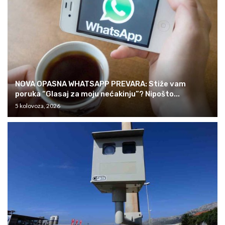
NOVA OPASNA WHATSAPP PREVARA: Stiže vam
poruka “Glasaj za moju nećakinju”? Nipošto...
5 kolovoza, 2026