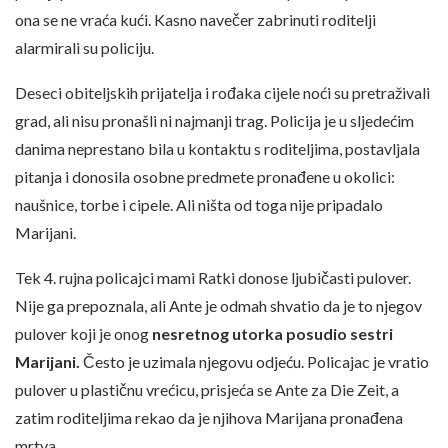
ona se ne vraća kući. Kasno navečer zabrinuti roditelji
alarmirali su policiju.
Deseci obiteljskih prijatelja i rođaka cijele noći su pretraživali
grad, ali nisu pronašli ni najmanji trag. Policija je u sljedećim
danima neprestano bila u kontaktu s roditeljima, postavljala
pitanja i donosila osobne predmete pronađene u okolici:
naušnice, torbe i cipele. Ali ništa od toga nije pripadalo
Marijani.
Tek 4. rujna policajci mami Ratki donose ljubičasti pulover.
Nije ga prepoznala, ali Ante je odmah shvatio da je to njegov
pulover koji je onog
nesretnog utorka posudio sestri
Marijani.
Često je uzimala njegovu odjeću. Policajac je vratio
pulover u plastičnu vrećicu, prisjeća se Ante za Die Zeit, a
zatim roditeljima rekao da je njihova Marijana pronađena
mrtva.