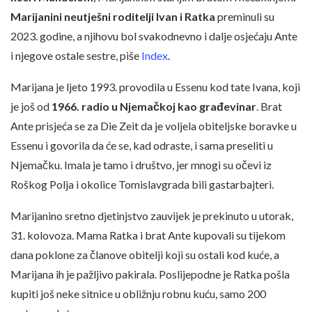
Marijanini neutješni roditelji Ivan i Ratka
preminuli su
2023. godine, a njihovu bol svakodnevno i dalje osjećaju Ante
i njegove ostale sestre, piše
Index
.
Marijana je ljeto 1993. provodila u Essenu kod tate Ivana, koji
je još od
1966. radio u Njemačkoj kao građevinar
. Brat
Ante prisjeća se za Die Zeit da je voljela obiteljske boravke u
Essenu i govorila da će se, kad odraste, i sama preseliti u
Njemačku. Imala je tamo i društvo, jer mnogi su očevi iz
Roškog Polja i okolice Tomislavgrada bili gastarbajteri.
Marijanino sretno djetinjstvo zauvijek je prekinuto u utorak,
31. kolovoza. Mama Ratka i brat Ante kupovali su tijekom
dana poklone za članove obitelji koji su ostali kod kuće, a
Marijana ih je pažljivo pakirala. Poslijepodne je Ratka pošla
kupiti još neke sitnice u obližnju robnu kuću, samo 200