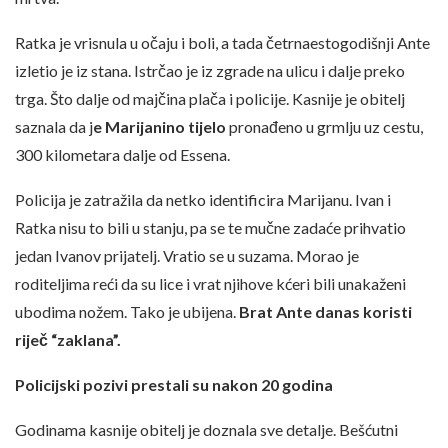
Ratka je vrisnula u očaju i boli, a tada četrnaestogodišnji Ante
izletio je iz stana. Istrčao je iz zgrade na ulicu i dalje preko
trga. Što dalje od majčina plača i policije. Kasnije je obitelj
saznala da j
e Marijanino tijelo
pronađeno u grmlju uz cestu,
300 kilometara dalje od Essena.
Policija je zatražila da netko identificira Marijanu. Ivan i
Ratka nisu to bili u stanju, pa se te mučne zadaće prihvatio
jedan Ivanov prijatelj. Vratio se u suzama. Morao je
roditeljima reći da su lice i vrat njihove kćeri bili unakaženi
ubodima nožem. Tako je ubijena.
Brat Ante danas koristi
riječ “zaklana”.
Policijski pozivi prestali su nakon 20 godina
Godinama kasnije obitelj je doznala sve detalje. Bešćutni