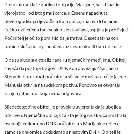
Pokazalo se da je godinu i pol prije Marijane, na isti način,
vjerojatno i od istog muškarca, u Essenu napadnuta
devetogodišnja djevojčica koju policija naziva
Stefanie
.
Teško ozlijeđena i seksualno zlostavljana, uspjela je preživjeti.
Počinitelj je očito pomislio da je mrtva. Deset sati nakon
otmice slučajno je pronađena uz cestu oko 30 km od kuće.
Oba su slučaja aktualizirana i u njemačkim medijima. Obitelj
shvaća da postoje tragovi DNK koji povezuju Marijanu i
Stefanie. Fotorobot počinitelja sličan je muškarcu čije je ime
Manuela otkrila na sudskom pozivu. Ponovno se otvaraju
brojna pitanja na koja nema odgovora.
Sljedeće godine obitelj je provela u uvjerenju da je ubojica
otkriven. Njemačka policija zaista je tog muškarca smatrala
osumnjičenikom, no DNK počinitelja s Marijanine odjeće
samo se djelomice podudarao s njegovim DNK. Obitelj je