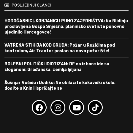
POSLJEDNJI ČLANCI
HODOČASNICI, KONJANICI I PUNO ZAJEDNIŠTVA: Na Blidinju
proslavljena Gospa Snježna, planinsko svetište ponovno
ujedinilo Hercegovce!
VATRENA STIHIJA KOD GRUDA: Požar u Ružićima pod
kontrolom, Air Tractor poslan na novo požarište!
BOLESNI POLITIČKI IDIOTIZAM: DF na izbore ide sa
sloganom: Građanska, zemlja ljiljana
Šušnjar Vučiću i Dodiku: Ne obilazite kukavički okolo,
dođite u Knin i ispričajte se