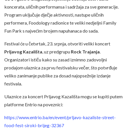
koncerata, uličnih performansa i sadržaja za sve generacije.
Program uključuje dječje aktivnosti, nastupe uličnih
performera, Foodology radionice te veliki nedjeljni Family
Fun Park s najvećim brojem napuhanaca do sada.
Festival će u četvrtak, 23. srpnja, otvoriti veliki koncert
Prljavog Kazališta
, uz predgrupu
Rock Trajanja
.
Organizatori ističu kako su zasad iznimno zadovoljni
prodajom ulaznica za prvu festivalsku večer, što potvrđuje
veliko zanimanje publike za dosad najopsežnije izdanje
festivala.
Ulaznice za koncert Prljavog Kazališta mogu se kupiti putem
platforme Entrio na poveznici:
https://www.entrio.ba/en/event/prljavo-kazaliste-street-
food-fest-siroki-brijeg-32367