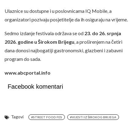
Ulaznice su dostupne i u poslovnicama IQ Mobile, a
organizatori pozivaju posjetitelje da ih osiguraju na vrijeme.
Sedmo izdanje festivala održava se od
23. do 26. srpnja
2026. godine u Širokom Brijegu
, a proširenjem na četiri
dana donosi najbogatiji gastronomski, glazbeni i zabavni
program do sada.
www.abcportal.info
Facebook komentari
Tagovi
#STREET FOOD FES
#VIJESTI IZ ŠIROKOG BRIJEGA