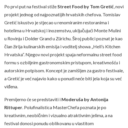
Po prvi put na festival stiže
Street Food by Tom Gretić
, novi
projekt jednog od najpoznatijih hrvatskih chefova. Tomislav
Gretić iskustvo je stjecao u renomiranim restoranima i
hotelima u Hrvatskoj i inozemstvu, uključujući Monte Mulini
u Rovinju i Dolder Grand u Zürichu. Široj publici poznat je kao
član žirija kulinarskih emisija i voditelj showa „Hell’s Kitchen
Hrvatska“. Njegov novi projekt spaja neformalnu street food
formu s ozbiljnim gastronomskim pristupom, kreativnošću i
autorskim potpisom. Koncept je zamišljen za gastro festivale,
a Gretić je već najavio kako u ponudi neće biti jela koja su već
viđena.
Premijerno će se predstaviti i
Moderuša by Antonija
Rittuper
. Polufinalistica MasterChefa poznata je po
kreativnim, neobičnim i vizualno atraktivnim jelima, a na
festival donosi ponudu oblikovanu u vlastitom