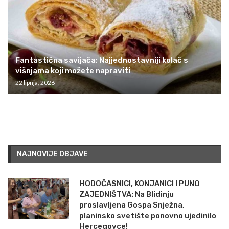
Fantastična savijača: Najjednostavniji kolač s
višnjama koji možete napraviti
22 lipnja, 2026
NAJNOVIJE OBJAVE
HODOČASNICI, KONJANICI I PUNO
ZAJEDNIŠTVA: Na Blidinju
proslavljena Gospa Snježna,
planinsko svetište ponovno ujedinilo
Hercegovce!