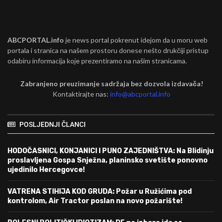
ABCPORTAL.info
je news portal pokrenut idejom da u moru web
portala i stranica na našem prostoru donese nešto drukčiji pristup
odabiru informacija koje prezentiramo na našim stranicama.
Zabranjeno preuzimanje sadržaja bez dozvola izdavača!
Kontaktirajte nas:
info@abcportal.info
POSLJEDNJI ČLANCI
HODOČASNICI, KONJANICI I PUNO ZAJEDNIŠTVA: Na Blidinju
proslavljena Gospa Snježna, planinsko svetište ponovno
ujedinilo Hercegovce!
VATRENA STIHIJA KOD GRUDA: Požar u Ružićima pod
kontrolom, Air Tractor poslan na novo požarište!