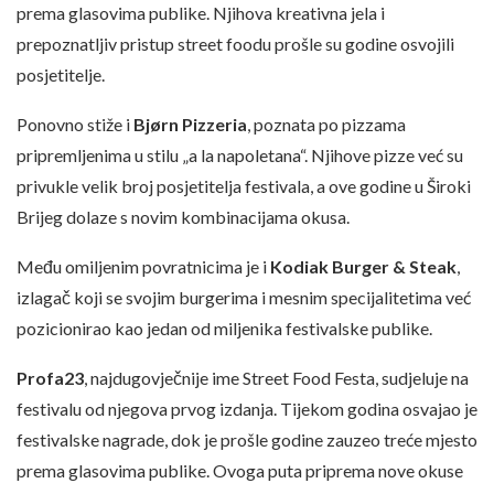
prema glasovima publike. Njihova kreativna jela i
prepoznatljiv pristup street foodu prošle su godine osvojili
posjetitelje.
Ponovno stiže i
Bjørn Pizzeria
, poznata po pizzama
pripremljenima u stilu „a la napoletana“. Njihove pizze već su
privukle velik broj posjetitelja festivala, a ove godine u Široki
Brijeg dolaze s novim kombinacijama okusa.
Među omiljenim povratnicima je i
Kodiak Burger & Steak
,
izlagač koji se svojim burgerima i mesnim specijalitetima već
pozicionirao kao jedan od miljenika festivalske publike.
Profa23
, najdugovječnije ime Street Food Festa, sudjeluje na
festivalu od njegova prvog izdanja. Tijekom godina osvajao je
festivalske nagrade, dok je prošle godine zauzeo treće mjesto
prema glasovima publike. Ovoga puta priprema nove okuse