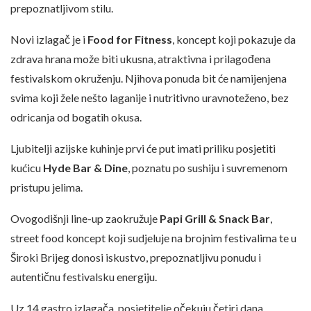
prepoznatljivom stilu.
Novi izlagač je i
Food for Fitness
, koncept koji pokazuje da
zdrava hrana može biti ukusna, atraktivna i prilagođena
festivalskom okruženju. Njihova ponuda bit će namijenjena
svima koji žele nešto laganije i nutritivno uravnoteženo, bez
odricanja od bogatih okusa.
Ljubitelji azijske kuhinje prvi će put imati priliku posjetiti
kućicu
Hyde Bar & Dine
, poznatu po sushiju i suvremenom
pristupu jelima.
Ovogodišnji line-up zaokružuje
Papi Grill & Snack Bar
,
street food koncept koji sudjeluje na brojnim festivalima te u
Široki Brijeg donosi iskustvo, prepoznatljivu ponudu i
autentičnu festivalsku energiju.
Uz 14 gastro izlagača, posjetitelje očekuju četiri dana