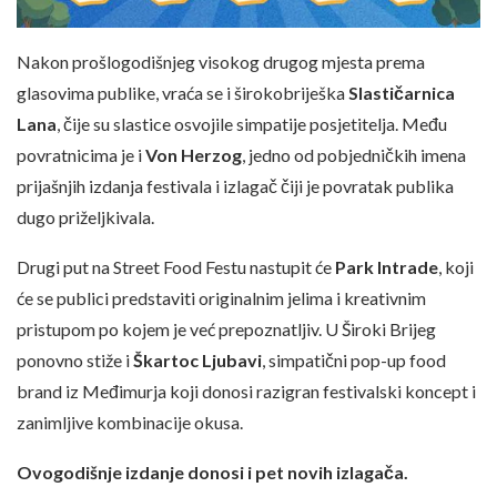
Nakon prošlogodišnjeg visokog drugog mjesta prema
glasovima publike, vraća se i širokobriješka
Slastičarnica
Lana
, čije su slastice osvojile simpatije posjetitelja. Među
povratnicima je i
Von Herzog
, jedno od pobjedničkih imena
prijašnjih izdanja festivala i izlagač čiji je povratak publika
dugo priželjkivala.
Drugi put na Street Food Festu nastupit će
Park Intrade
, koji
će se publici predstaviti originalnim jelima i kreativnim
pristupom po kojem je već prepoznatljiv. U Široki Brijeg
ponovno stiže i
Škartoc Ljubavi
, simpatični pop-up food
brand iz Međimurja koji donosi razigran festivalski koncept i
zanimljive kombinacije okusa.
Ovogodišnje izdanje donosi i pet novih izlagača.