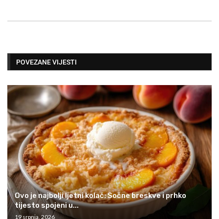
POVEZANE VIJESTI
Ovo je najbolji ljetni kolač: Sočne breskve i prhko
tijesto spojeni u...
19 srpnja, 2026