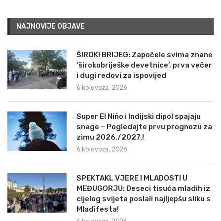
NAJNOVIJE OBJAVE
ŠIROKI BRIJEG: Započele svima znane
‘širokobriješke devetnice’, prva večer
i dugi redovi za ispovijed
6 kolovoza, 2026
Super El Niño i Indijski dipol spajaju
snage – Pogledajte prvu prognozu za
zimu 2026./2027.!
6 kolovoza, 2026
SPEKTAKL VJERE I MLADOSTI U
MEĐUGORJU: Deseci tisuća mladih iz
cijelog svijeta poslali najljepšu sliku s
Mladifesta!
6 kolovoza, 2026