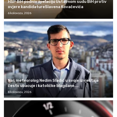
HSP BiH podnio apelaciju Ustavnom sudu BiH protiv
ovjere kandidatureSlavena Kovačevića
6 kolovoza, 2026
Naš meteorolog Nedim Sladić u svoje izvještaje
često ubacuje i katoličke blagdane,...
6 kolovoza, 2026