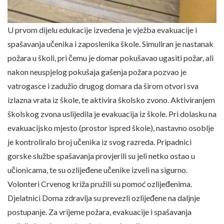
U prvom dijelu edukacije izvedena je vježba evakuacije i
spašavanja učenika i zaposlenika škole. Simuliran je nastanak
požara u školi, pri čemu je domar pokušavao ugasiti požar, ali
nakon neuspjelog pokušaja gašenja požara pozvao je
vatrogasce i zadužio drugog domara da širom otvori sva
izlazna vrata iz škole, te aktivira školsko zvono. Aktiviranjem
školskog zvona uslijedila je evakuacija iz škole. Pri dolasku na
evakuacijsko mjesto (prostor ispred škole), nastavno osoblje
je kontroliralo broj učenika iz svog razreda. Pripadnici
gorske službe spašavanja provjerili su jeli netko ostao u
učionicama, te su ozlijeđene učenike izveli na sigurno.
Volonteri Crvenog križa pružili su pomoć ozlijeđenima.
Djelatnici Doma zdravlja su prevezli ozlijeđene na daljnje
postupanje. Za vrijeme požara, evakuacije i spašavanja