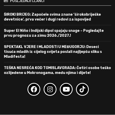
POSLJEDNJI ČLANCI
ŠIROKI BRIJEG: Započele svima znane ‘širokobriješke
devetnice’, prva večer i dugi redovi za ispovijed
Super El Niño i Indijski dipol spajaju snage – Pogledajte
prvu prognozu za zimu 2026./2027.!
SPEKTAKL VJERE I MLADOSTI U MEĐUGORJU: Deseci
tisuća mladih iz cijelog svijeta poslali najljepšu sliku s
Mladifesta!
TEŠKA NESREĆA KOD TOMISLAVGRADA: Četiri osobe teško
ozlijeđene u Mokronogama, među njima i dijete!