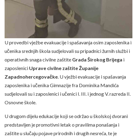
U provedbi vježbe evakuacije i spašavanja osim zaposlenika i
učenika srednjih škola sudjelovali su pripadnici žurnih službi i
operativnih snaga civilne zaštite
Grada Širokog Brijega
i
zaposlenici
Uprave civilne zaštite Županije
Zapadnohercegovačke
. U vježbi evakuacije i spašavanja
zaposlenika i učenika Gimnazije fra Dominika Mandića
sudjelovali su i zaposlenici i učenici I. III. i jednog V. razreda II.
Osnovne škole.
U drugom dijelu edukacije koji se održao u školskoj dvorani
predstavljen je promotivni letak o pravilima ponašanja i
zaštite u slučaju pojave prirodnih i drugih nesreća, te je