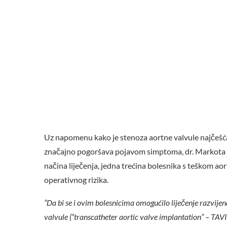
Uz napomenu kako je stenoza aortne valvule najčešća
značajno pogoršava pojavom simptoma, dr. Markota je 
načina liječenja, jedna trećina bolesnika s teškom ao
operativnog rizika.
”Da bi se i ovim bolesnicima omogućilo liječenje razvij
valvule (“transcatheter aortic valve implantation” – TAVI