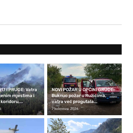
17 I PRUGE: Vatra
NOVI POŽAR U OPĆINI GRUDE:
ljenim mjestima i
Buknuo požar u Ružićima,
oridoru,...
vatra već progutala...
6
7 kolovoza, 2026