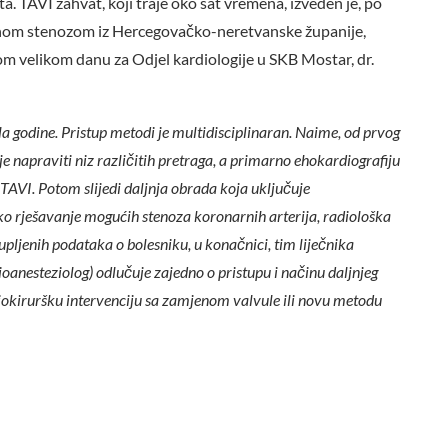
a. TAVI zahvat, koji traje oko sat vremena, izveden je, po
tnom stenozom iz Hercegovačko-neretvanske županije,
om velikom danu za Odjel kardiologije u SKB Mostar, dr.
la godine. Pristup metodi je multidisciplinaran. Naime, od prvog
e napraviti niz različitih pretraga, a primarno ehokardiografiju
TAVI. Potom slijedi daljnja obrada koja uključuje
ko rješavanje mogućih stenoza koronarnih arterija, radiološka
ljenih podataka o bolesniku, u konačnici, tim liječnika
dioanesteziolog) odlučuje zajedno o pristupu i načinu daljnjeg
rdiokiruršku intervenciju sa zamjenom valvule ili novu metodu