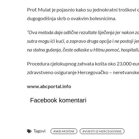
Prof. Mulat je pojasnio kako su jednokratni troškovi 
dugogodišnja skrb o ovakvim bolesnicima.
”Ova metoda daje odlične rezultate liječenja jer nakon zah
sutra mogu ići kući, a zapravo druga opcija i ne postoji jer
na stalna gušenja, česte odlaske u Hitnu pomoć, hospitaliz
Procedura cjelokupnog zahvata košta oko 23.000 eura
zdravstveno osiguranje Hercegovačko – neretvanske
www.abcportal.info
Facebook komentari
Tagovi
#SKB MOSTAR
#VIJESTI IZ HERCEGOVINE