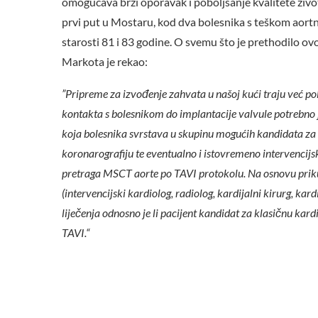
omogućava brži oporavak i poboljšanje kvalitete život
prvi put u Mostaru, kod dva bolesnika s teškom aor
starosti 81 i 83 godine. O svemu što je prethodilo ov
Markota je rekao:
”Pripreme za izvođenje zahvata u našoj kući traju već po
kontakta s bolesnikom do implantacije valvule potrebno j
koja bolesnika svrstava u skupinu mogućih kandidata za 
koronarografiju te eventualno i istovremeno intervencijs
pretraga MSCT aorte po TAVI protokolu. Na osnovu prikup
(intervencijski kardiolog, radiolog, kardijalni kirurg, kar
liječenja odnosno je li pacijent kandidat za klasičnu ka
TAVI.“