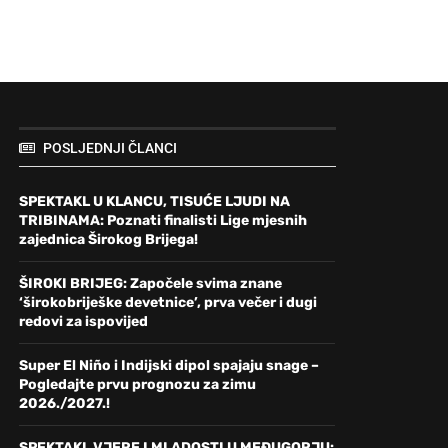
POSLJEDNJI ČLANCI
SPEKTAKL U KLANCU, TISUĆE LJUDI NA
TRIBINAMA: Poznati finalisti Lige mjesnih
zajednica Širokog Brijega!
ŠIROKI BRIJEG: Započele svima znane
‘širokobriješke devetnice’, prva večer i dugi
redovi za ispovijed
Super El Niño i Indijski dipol spajaju snage –
Pogledajte prvu prognozu za zimu
2026./2027.!
SPEKTAKL VJERE I MLADOSTI U MEĐUGORJU: