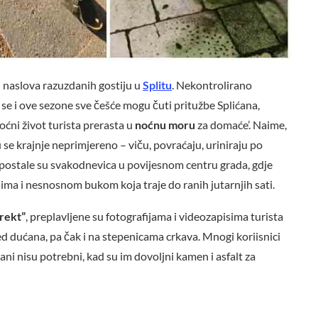
 naslova razuzdanih gostiju u
Splitu
. Nekontrolirano
 se i ove sezone sve češće mogu čuti pritužbe Splićana,
oćni život turista prerasta u
noćnu moru
za domaće’. Naime,
 se krajnje neprimjereno – viču, povraćaju, uriniraju po
 postale su svakodnevica u povijesnom centru grada, gdje
a i nesnosnom bukom koja traje do ranih jutarnjih sati.
rekt”
, preplavljene su fotografijama i videozapisima turista
ed dućana, pa čak i na stepenicama crkava. Mnogi koriisnici
ni nisu potrebni, kad su im dovoljni kamen i asfalt za