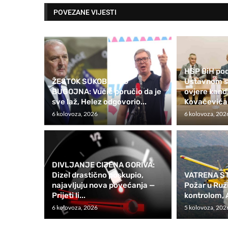
POVEZANE VIJESTI
HSP BiH pod
ŽESTOK SUKOB ZBOG
Ustavnom su
BUGOJNA: Vučić poručio da je
ovjere kan
sve laž, Helez odgovorio...
Kovačevića
6 kolovoza, 2026
6 kolovoza, 202
DIVLJANJE CIJENA GORIVA:
Dizel drastično poskupio,
VATRENA ST
najavljuju nova povećanja —
Požar u Ruž
Prijeti li...
kontrolom, A
6 kolovoza, 2026
5 kolovoza, 202