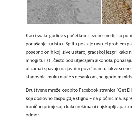
Kao i svake godine s početkom sezone, mediji su puni
ponašanje turista u Splitu postaje rastući problem pa
posebno onih koji žive u staroj gradskoj jezgri ‘kako n
mnogi turisti, često pod utjecajem alkohola, ponašaju
ulicama i spavaju na javnim površinama. Takve scene
stanovnici muku muče s nesanicom, neugodnim mirisim
Društvene mreže, osobito Facebook stranica
“Get Di
koji doslovno zaspu gdje stignu – na pločnicima, ispr
ironično primjećuju kako nekima ni najskuplji apartma
odmor.