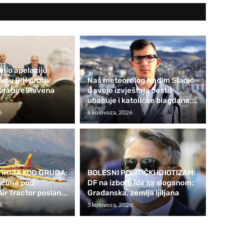
nio apelaciju
du BiH protiv
Naš meteorolog Nedim Sladić
didatureSlavena
u svoje izvještaje često
ubacuje i katoličke blagdane,...
6
6 kolovoza, 2026
IHIJA KOD GRUDA:
BOLESNI POLITIČKI IDIOTIZAM:
ićima pod
DF na izbore ide sa sloganom:
ir Tractor poslan...
Građanska, zemlja ljiljana
6
5 kolovoza, 2026