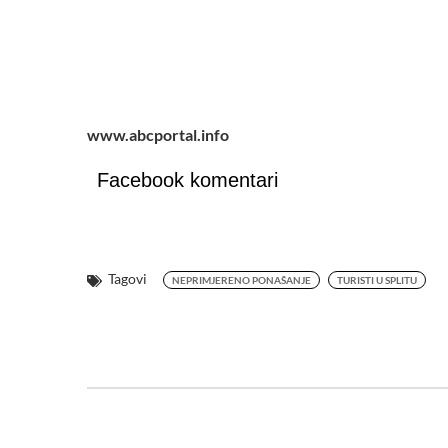
www.abcportal.info
Facebook komentari
Tagovi
NEPRIMJERENO PONAŠANJE
TURISTI U SPLITU