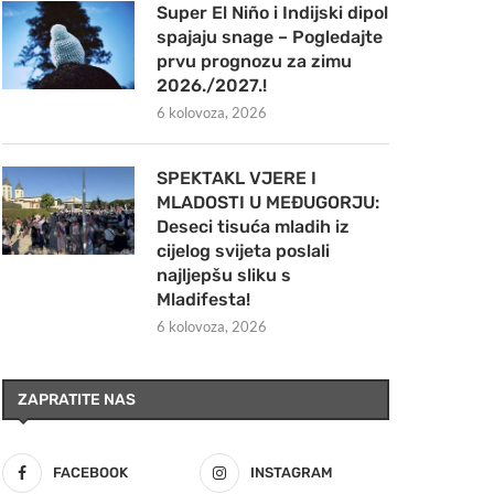
Super El Niño i Indijski dipol
spajaju snage – Pogledajte
prvu prognozu za zimu
2026./2027.!
6 kolovoza, 2026
SPEKTAKL VJERE I
MLADOSTI U MEĐUGORJU:
Deseci tisuća mladih iz
cijelog svijeta poslali
najljepšu sliku s
Mladifesta!
6 kolovoza, 2026
ZAPRATITE NAS
FACEBOOK
INSTAGRAM