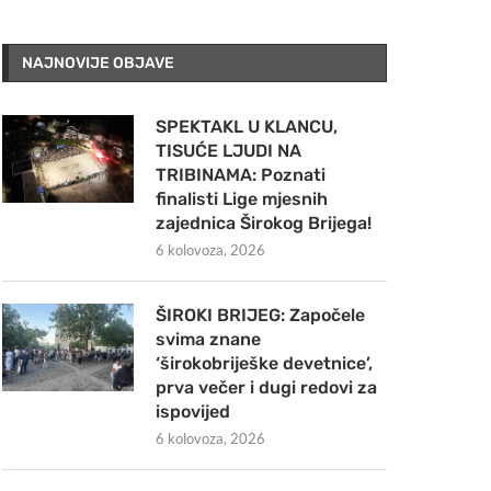
NAJNOVIJE OBJAVE
SPEKTAKL U KLANCU,
TISUĆE LJUDI NA
TRIBINAMA: Poznati
finalisti Lige mjesnih
zajednica Širokog Brijega!
6 kolovoza, 2026
ŠIROKI BRIJEG: Započele
svima znane
‘širokobriješke devetnice’,
prva večer i dugi redovi za
ispovijed
6 kolovoza, 2026