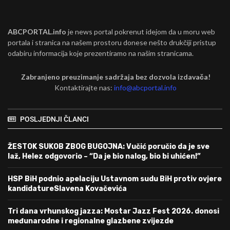
ABCPORTAL.info
je news portal pokrenut idejom da u moru web
portala i stranica na našem prostoru donese nešto drukčiji pristup
odabiru informacija koje prezentiramo na našim stranicama.
Zabranjeno preuzimanje sadržaja bez dozvola izdavača!
Kontaktirajte nas:
info@abcportal.info
POSLJEDNJI ČLANCI
ŽESTOK SUKOB ZBOG BUGOJNA: Vučić poručio da je sve
laž, Helez odgovorio – “Da je bio nalog, bio bi uhićen!”
HSP BiH podnio apelaciju Ustavnom sudu BiH protiv ovjere
kandidatureSlavena Kovačevića
Tri dana vrhunskog jazza: Mostar Jazz Fest 2026. donosi
međunarodne i regionalne glazbene zvijezde