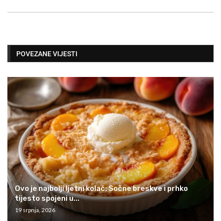
POVEZANE VIJESTI
Ovo je najbolji ljetni kolač: Sočne breskve i prhko
tijesto spojeni u...
19 srpnja, 2026