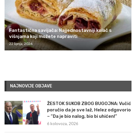
Fantastična savijača: Najjednostavniji kolač s
višnjama koji možete napraviti
22 lipnja, 2026
NAJNOVIJE OBJAVE
ŽESTOK SUKOB ZBOG BUGOJNA: Vučić
poručio da je sve laž, Helez odgovorio
– “Da je bio nalog, bio bi uhićen!”
6 kolovoza, 2026