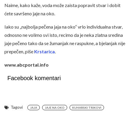
Naime, kako kaže, voda može zaista popravit stvar i dobit
ćete savršeno jaje na oko.
Iako su „najbolja pečena jaja na oko“ vrlo individualna stvar,
odnosno ne volimo svi isto, recimo da je neka zlatna sredina
jaje pečeno tako da se žumanjak ne raspukne, a bjelanjak nije
prepečen, piše
Krstarica
.
www.abcportal.info
Facebook komentari
Tagovi
JAJA
JAJE NA OKO
KUHARSKI TRIKOVI