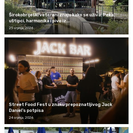
Širokobriješki veterani znaju kako se uživa: Peka,
uštipci, harmonika i pivo iz...
25 srpnja, 2026
Street Food Fest u znaku prepoznatljivog Jack
Daniel’s potpisa
24 srpnja, 2026