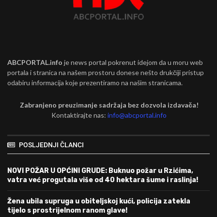
ABCPORTAL.info
je news portal pokrenut idejom da u moru web
portala i stranica na našem prostoru donese nešto drukčiji pristup
odabiru informacija koje prezentiramo na našim stranicama.
Zabranjeno preuzimanje sadržaja bez dozvola izdavača!
Kontaktirajte nas:
info@abcportal.info
POSLJEDNJI ČLANCI
NOVI POŽAR U OPĆINI GRUDE: Buknuo požar u Rzićima,
vatra već progutala više od 40 hektara šume i raslinja!
Žena ubila supruga u obiteljskoj kući, policija zatekla
tijelo s prostrijelnom ranom glave!