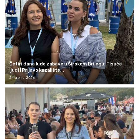
Četiri dana lude zabave u Širokom Brijegu: Tisuće
ljudi i Prljavo kazalište...
24 srpnja, 2026