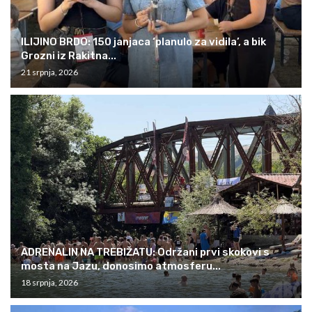
ILIJINO BRDO: 150 janjaca ‘planulo za vidila’, a bik
Grozni iz Rakitna...
21 srpnja, 2026
ADRENALIN NA TREBIŽATU: Održani prvi skokovi s
mosta na Jazu, donosimo atmosferu...
18 srpnja, 2026