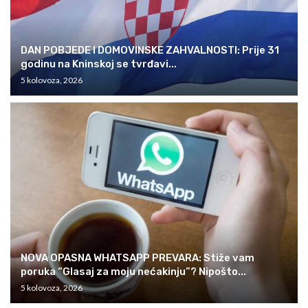
DAN POBJEDE I DOMOVINSKE ZAHVALNOSTI: Prije 31
godinu na Kninskoj se tvrđavi...
5 kolovoza, 2026
NOVA OPASNA WHATSAPP PREVARA: Stiže vam
poruka “Glasaj za moju nećakinju”? Nipošto...
5 kolovoza, 2026