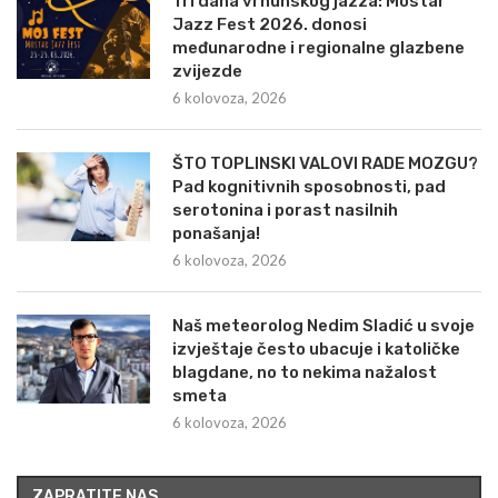
Tri dana vrhunskog jazza: Mostar
Jazz Fest 2026. donosi
međunarodne i regionalne glazbene
zvijezde
6 kolovoza, 2026
ŠTO TOPLINSKI VALOVI RADE MOZGU?
Pad kognitivnih sposobnosti, pad
serotonina i porast nasilnih
ponašanja!
6 kolovoza, 2026
Naš meteorolog Nedim Sladić u svoje
izvještaje često ubacuje i katoličke
blagdane, no to nekima nažalost
smeta
6 kolovoza, 2026
ZAPRATITE NAS