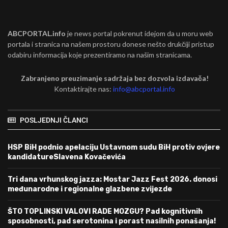
ABCPORTAL.info
je news portal pokrenut idejom da u moru web
portala i stranica na našem prostoru donese nešto drukčiji pristup
odabiru informacija koje prezentiramo na našim stranicama.
Zabranjeno preuzimanje sadržaja bez dozvola izdavača!
Kontaktirajte nas:
info@abcportal.info
POSLJEDNJI ČLANCI
HSP BiH podnio apelaciju Ustavnom sudu BiH protiv ovjere
kandidatureSlavena Kovačevića
Tri dana vrhunskog jazza: Mostar Jazz Fest 2026. donosi
međunarodne i regionalne glazbene zvijezde
ŠTO TOPLINSKI VALOVI RADE MOZGU? Pad kognitivnih
sposobnosti, pad serotonina i porast nasilnih ponašanja!