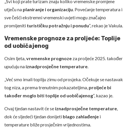
„Svi koji prate turizam znaju koliko vremenske promjene
utječu na
planiranje i organizaciju
. Povećanje temperatura i
sve češći ekstremni vremenski uvjeti mogu značajno
promijeniti
turističku potražnju i ponudu
“, rekao je Vakula.
Vremenske prognoze za proljeće: Toplije
od uobičajenog
Osim ljeta,
vremenske prognoze
za proljeće 2025. također
upućuju na
iznadprosječne temperature
.
„Već smo imali topliju zimu od prosjeka. Očekuje se nastavak
tog niza, a prema trenutnim pokazateljima,
proljeće bi
također moglo biti toplije od uobičajenog
“, kazao je.
Ovaj tjedan nastavit će se
iznadprosječne temperature
,
dok će sljedeći tjedan donijeti
blago zahlađenje
i
temperature bliže prosječnim vrijednostima.