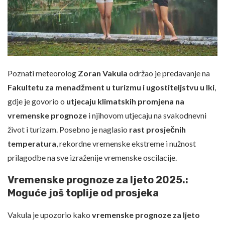
Poznati meteorolog
Zoran Vakula
održao je predavanje na
Fakultetu za menadžment u turizmu i ugostiteljstvu u Iki
,
gdje je govorio o
utjecaju klimatskih promjena na
vremenske prognoze
i njihovom utjecaju na svakodnevni
život i turizam. Posebno je naglasio
rast prosječnih
temperatura
, rekordne vremenske ekstreme i nužnost
prilagodbe na sve izraženije vremenske oscilacije.
Vremenske prognoze za ljeto 2025.:
Moguće još toplije od prosjeka
Vakula je upozorio kako
vremenske prognoze za ljeto