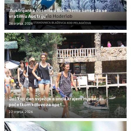
Austrijanka doselila u BiH: “Nema šanse da se
vratim u Austriju”
26 srpnja, 2026
Još koji dan svježije a onda krajem mjeseca i
početkom kolovoza opet...
23 srpnja, 2026