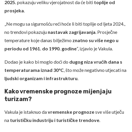
2025.
pokazuju veliku vjerojatnost da će biti
toplije od
prosjeka
.
„Ne mogu sa sigurnošću reći hoće li biti toplije od ljeta 2024.,
no trendovi pokazuju
nastavak zagrijavanja
. Prosječne
temperature koje danas bilježimo
znatno su više nego u
periodu od 1961. do 1990. godine
“, izjavio je Vakula.
Dodao je kako bi moglo doći do
dugog niza vrućih dana s
temperaturama iznad 30°C
, što može negativno utjecati na
ljudski organizam i infrastrukturu
.
Kako vremenske prognoze mijenjaju
turizam?
Vakula je istaknuo da
vremenske prognoze
sve više utječu
na
turističku industriju i turističke trendove
.