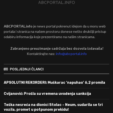
ABCPORTAL.info
je news portal pokrenut idejom da u moru web
portala i stranica na našem prostoru donese nešto drukčiji pristup
odabiru informacija koje prezentiramo na našim stranicama.
Zabranjeno preuzimanje sadržaja bez dozvola izdavača!
Kontaktirajte nas:
info@abcportal.info
POSLJEDNJI ČLANCI
APSOLUTNI REKORDERI: Muškarac ‘napuhao’ 6,2 promila
Cvijanović: Prošla su vremena uvođenja sankcija
Teška nesreća na dionici Stolac – Neum, sudarila se tri
vozila, promet u potpunom prekidu!