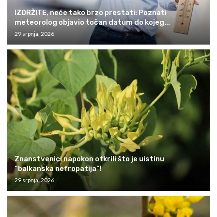
IZDRŽITE, neće tako brzo prestati: Poznati
meteorolog objavio točan datum do kojeg...
29 srpnja, 2026
Znanstvenici napokon otkrili što je uistinu
“balkanska nefropatija”!
29 srpnja, 2026