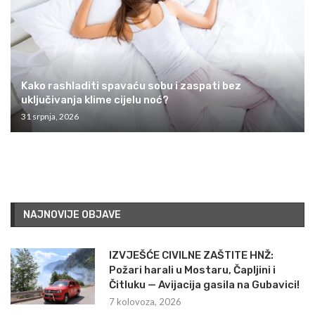
Kako rashladiti spavaću sobu i zaspati bez
uključivanja klime cijelu noć?
31 srpnja, 2026
NAJNOVIJE OBJAVE
IZVJEŠĆE CIVILNE ZAŠTITE HNŽ:
Požari harali u Mostaru, Čapljini i
Čitluku — Avijacija gasila na Gubavici!
7 kolovoza, 2026