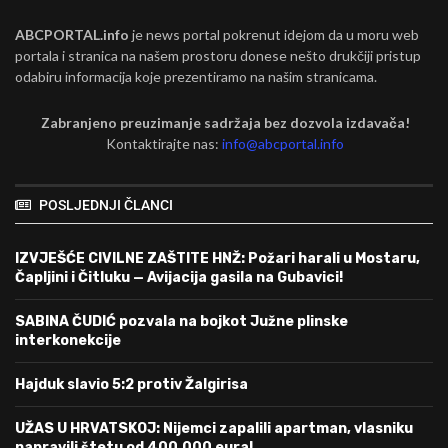
ABCPORTAL.info
je news portal pokrenut idejom da u moru web
portala i stranica na našem prostoru donese nešto drukčiji pristup
odabiru informacija koje prezentiramo na našim stranicama.
Zabranjeno preuzimanje sadržaja bez dozvola izdavača!
Kontaktirajte nas:
info@abcportal.info
POSLJEDNJI ČLANCI
IZVJEŠĆE CIVILNE ZAŠTITE HNŽ: Požari harali u Mostaru,
Čapljini i Čitluku — Avijacija gasila na Gubavici!
SABINA ČUDIĆ pozvala na bojkot Južne plinske
interkonekcije
Hajduk slavio 5:2 protiv Žalgirisa
UŽAS U HRVATSKOJ: Nijemci zapalili apartman, vlasniku
napravili štetu od 400.000 eura!