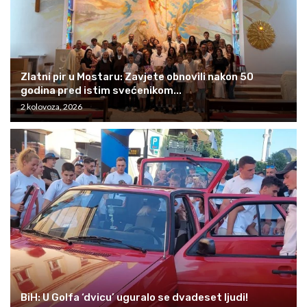
Zlatni pir u Mostaru: Zavjete obnovili nakon 50
godina pred istim svećenikom...
2 kolovoza, 2026
BiH: U Golfa ‘dvicu’ uguralo se dvadeset ljudi!