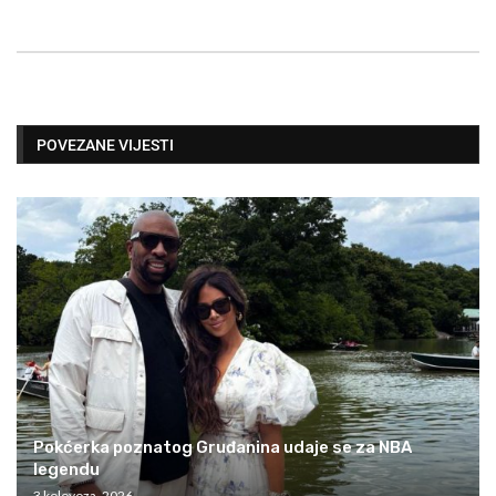
POVEZANE VIJESTI
Pokćerka poznatog Gruđanina udaje se za NBA
legendu
3 kolovoza, 2026