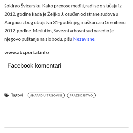
šokirao Švicarsku. Kako prenose mediji, radi se o slučaju iz
2012. godine kada je Željko J. osuđen od strane sudova u
Aargauu zbog ubojstva 31-godišnjeg muškarca u Grenihenu
2012. godine. Međutim, Savezni vrhovni sud naredio je
njegovo puštanje na slobodu, pišu
Nezavisne.
www.abcportal.info
Facebook komentari
Tagovi
#NAPAD U TRGOVINI
#RAZBOJSTVO