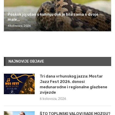
Poskok joj ušao u kuhinju dok je bila sama s dvoje
male...
4 kolovoza, 2026
NAJNOVIJE OBJAVE
Tri dana vrhunskog jazza: Mostar
Jazz Fest 2026. donosi
međunarodne i regionalne glazbene
zvijezde
6 kolovoza, 2026
ŠTO TOPLINSKI VALOVI RADE MOZGU?