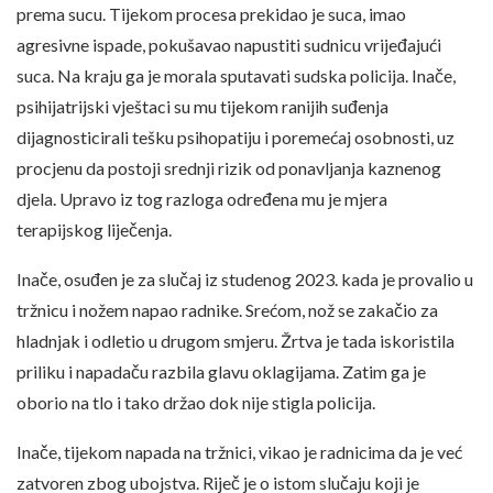
prema sucu. Tijekom procesa prekidao je suca, imao
agresivne ispade, pokušavao napustiti sudnicu vrijeđajući
suca. Na kraju ga je morala sputavati sudska policija. Inače,
psihijatrijski vještaci su mu tijekom ranijih suđenja
dijagnosticirali tešku psihopatiju i poremećaj osobnosti, uz
procjenu da postoji srednji rizik od ponavljanja kaznenog
djela. Upravo iz tog razloga određena mu je mjera
terapijskog liječenja.
Inače, osuđen je za slučaj iz studenog 2023. kada je provalio u
tržnicu i nožem napao radnike. Srećom, nož se zakačio za
hladnjak i odletio u drugom smjeru. Žrtva je tada iskoristila
priliku i napadaču razbila glavu oklagijama. Zatim ga je
oborio na tlo i tako držao dok nije stigla policija.
Inače, tijekom napada na tržnici, vikao je radnicima da je već
zatvoren zbog ubojstva. Riječ je o istom slučaju koji je