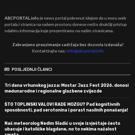
ABCPORTAL.info
je news portal pokrenut idejom da u moru web
portala i stranica na našem prostoru donese nešto drukčiji pristup
odabiru informacija koje prezentiramo na našim stranicama.
Zabranjeno preuzimanje sadržaja bez dozvola izdavača!
Kontaktirajte nas:
info@abcportal.info
POSLJEDNJI ČLANCI
Tri dana vrhunskog jazza: Mostar Jazz Fest 2026. donosi
međunarodne i regionalne glazbene zvijezde
ŠTO TOPLINSKI VALOVI RADE MOZGU? Pad kognitivnih
sposobnosti, pad serotonina i porast nasilnih ponašanja!
Naš meteorolog Nedim Sladić u svoje izvještaje često
ubacuje i katoličke blagdane, no to nekima nažalost
smeta