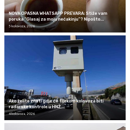
NOVA OPASNA WHATSAPP PREVARA: Stiže vam
poruka “Glasaj za moju nećakinju”? Nipošto...
5 kolovoza, 2026
Ako želite znati gdje će tijekom kolovoza biti
radarske kontrole u HNŽ,...
4 kolovoza, 2026