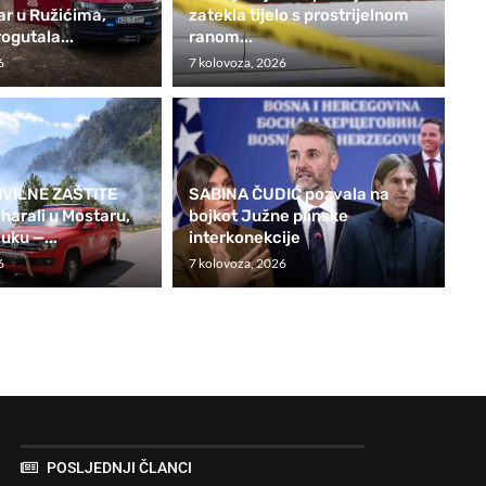
r u Ružićima,
zatekla tijelo s prostrijelnom
ogutala...
ranom...
6
7 kolovoza, 2026
IVILNE ZAŠTITE
SABINA ČUDIĆ pozvala na
harali u Mostaru,
bojkot Južne plinske
luku —...
interkonekcije
6
7 kolovoza, 2026
POSLJEDNJI ČLANCI