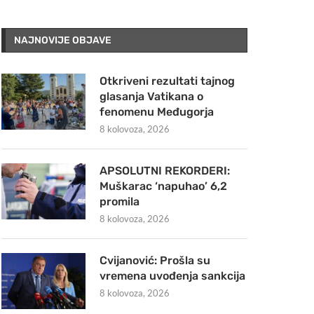
NAJNOVIJE OBJAVE
Otkriveni rezultati tajnog
glasanja Vatikana o
fenomenu Međugorja
8 kolovoza, 2026
APSOLUTNI REKORDERI:
Muškarac ‘napuhao’ 6,2
promila
8 kolovoza, 2026
Cvijanović: Prošla su
vremena uvođenja sankcija
8 kolovoza, 2026