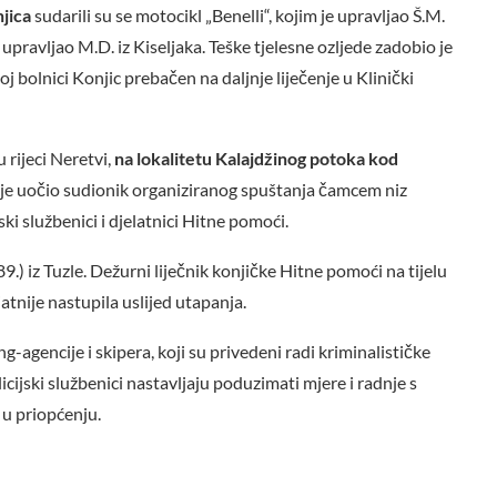
jica
sudarili su se motocikl „Benelli“, kojim je upravljao Š.M.
upravljao M.D. iz Kiseljaka. Teške tjelesne ozljede zadobio je
 bolnici Konjic prebačen na daljnje liječenje u Klinički
u rijeci Neretvi,
na lokalitetu Kalajdžinog potoka kod
o je uočio sudionik organiziranog spuštanja čamcem niz
ski službenici i djelatnici Hitne pomoći.
.) iz Tuzle. Dežurni liječnik konjičke Hitne pomoći na tijelu
jatnije nastupila uslijed utapanja.
ing-agencije i skipera, koji su privedeni radi kriminalističke
licijski službenici nastavljaju poduzimati mjere i radnje s
 u priopćenju.