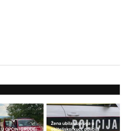
Žena ubila supruga u
 U OPĆINI GRUDE:
obiteljskoj kući, policija