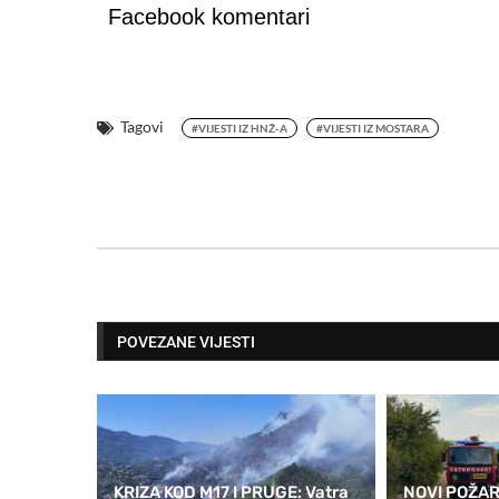
Facebook komentari
Tagovi
#VIJESTI IZ HNŽ-A
#VIJESTI IZ MOSTARA
POVEZANE VIJESTI
KRIZA KOD M17 I PRUGE: Vatra
NOVI POŽAR