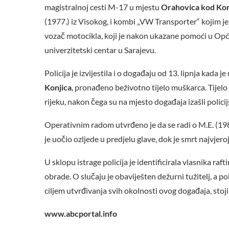
magistralnoj cesti M-17 u mjestu
Orahovica kod Kon
(1977.) iz Visokog, i kombi „VW Transporter“ kojim je 
vozač motocikla, koji je nakon ukazane pomoći u Općoj
univerzitetski centar u Sarajevu.
Policija je izvijestila i o događaju od 13. lipnja kada je 
Konjica
, pronađeno beživotno tijelo muškarca. Tijel
rijeku, nakon čega su na mjesto događaja izašli policij
Operativnim radom utvrđeno je da se radi o M.E. (1989
je uočio ozljede u predjelu glave, dok je smrt najvjero
U sklopu istrage policija je identificirala vlasnika raft
obrade. O slučaju je obaviješten dežurni tužitelj, a po
ciljem utvrđivanja svih okolnosti ovog događaja, stoji
www.abcportal.info