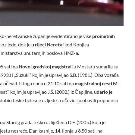
o-neretvanske županije evidentirano je više
prometnih
 ozljede, dok je
u rijeci Neretvi
kod Konjica
 Ministarstva unutarnjih poslova HNŽ-a.
05 sati na
Novoj gradskoj magistrali
u Mostaru sudarila su
993.) i „Suzuki“ kojim je upravljao S.B. (1981.). Oba vozača
vila očevid. Istoga dana u 21.10 sati na
magistralnoj cesti M-
“, kojim je upravljao J.Š. (2002.) iz Čapljine,
udario je
adobio teške tjelesne ozljede, a očevid su obavili pripadnici
ou Starog grada teško ozlijeđena D.F. (2005.) koja je
jestu nesreće. Dan kasnije, 14. lipnja u 8.50 sati, na