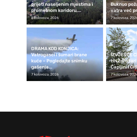
prijeti naseljenim mjestima i
Buknuo poža
prometnom koridoru,...
vatra već pr
8 kolovoza, 2026
7 kolovoza, 202
DRAMA KOD KONJICA:
Vatrogasci i šumari brane
IZVJEŠĆE C
kuće – Pogledajte snimku
HNŽ: Požari 
gašenja...
Čapljini i Čit
7 kolovoza, 2026
7 kolovoza, 202