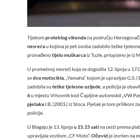
Tijekom
proteklog vikenda
na području Hercegovačk
nesreća
u kojima je pet osoba zadobilo teške tjelesne
pronađeno
tijelo muškarca
iz Tuzle, priopćeno je iz
U prometnoj nesreći koja se dogodila 12. lipnja u 17.
se
dva motocikla
, „Yamaha“ kojom je upravljao G.S. (1
zadobila su
teške tjelesne ozljede
, a policija je oba
6
u mjestu Vrhovnik kod Čapljine automobil „VW Passat
pješaka
I.B. (2003.) iz Stoca. Pješak je tom prilikom z
policije.
U Blagaju je 13. lipnja
u 15.15 sati
na cesti prema plat
upravljala vozilom „CF Moto“.
Očevid
je izvršen na m