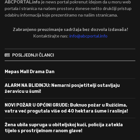
ABCPORTAL.info
je news portal pokrenut idejom da u moru web
portala i stranica na našem prostoru donese nešto drukčiji pristup
odabiru informacija koje prezentiramo na našim stranicama.
Zabranjeno preuzimanje sadržaja bez dozvola izdavača!
Kontaktirajte nas:
info@abcportal.info
POSLJEDNJI ČLANCI
Mepas Mall Drama Dan
ALARM NA BLIDINJU: Nemarni posjetitelji ostavljaju
žeravicu u šumi!
NOVI POŽAR U OPĆINI GRUDE: Buknuo požar u Ružićima,
vatra već progutala više od 40 hektara šume i raslinja!
Žena ubila supruga u obiteljskoj kući, policija zatekla
tijelo s prostrijelnom ranom glave!