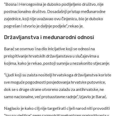
“Bosna i Hercegovina je duboko podijeljeno društvo, nije
postnacionalno društvo. Dosadašnji pristup međunarodne
zajednice, koji nije uvažavao ovu činjenicu, bio je duboko
pogrešan i stvorio je daljnje podjele”, rekao je.
Državljanstva i međunarodni odnosi
Barać se osvrnuo i na dio inicijative koji se odnosi na
preispitivanje hrvatskih državljanstava u slučajevima u
kojima, kako je rekao, postoji sumnja u nezakonito stjecanje.
“Ljudi koji su zaista nositelji hrvatskoga državljanstva koriste
sve moguće pogodnosti posjedovanja hrvatske putovnice,
dok se s druge strane otvoreno zalažu za antihrvatske, ne
samo nacionalne, već protuustavne radnje”, izjavio je Barać.
Naglasio je kako cilj nije targetirati cijeli narod niti provoditi
“lov na vještice”, nego razmotriti mehanizam preispitivanja u