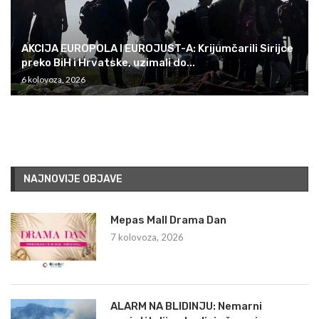
AKCIJA EUROPOLA I EUROJUST-A: Krijumčarili Sirijce
preko BiH i Hrvatske, uzimali do...
6 kolovoza, 2026
NAJNOVIJE OBJAVE
Mepas Mall Drama Dan
7 kolovoza, 2026
ALARM NA BLIDINJU: Nemarni