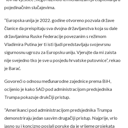
pojedinačnim slučajevima.
“Europska unija je 2022. godine otvoreno pozvala države
članice da preispitaju sva dvojna državljanstva koja su dale
državljanima Ruske Federacije povezanim s režimom
Vladimira Putina jer ti isti ljudi predstavljaju svojevrsnu
sigurnosnu ugrozu za Europsku uniju. Vjerujte da mi zaista
nije svejedno tko je sve u posjedu hrvatske putovnice”, rekao
je Barać.
Govoreći o odnosu međunarodne zajednice prema BiH,
ocijenio je kako SAD pod administracijom predsjednika
Trumpa pokazuje drukčiji pristup.
“Amerikanci pod administracijom predsjednika Trumpa
demonstriraju jedan sasvim drugačiji pristup. Najprije, vrlo
jasno su i koncizno poslali poruke da je vrijeme projekata