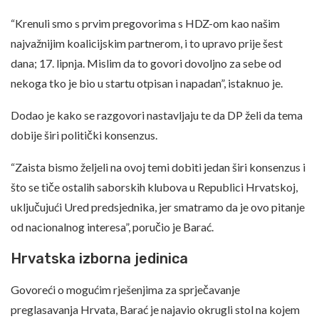
“Krenuli smo s prvim pregovorima s HDZ-om kao našim
najvažnijim koalicijskim partnerom, i to upravo prije šest
dana; 17. lipnja. Mislim da to govori dovoljno za sebe od
nekoga tko je bio u startu otpisan i napadan”, istaknuo je.
Dodao je kako se razgovori nastavljaju te da DP želi da tema
dobije širi politički konsenzus.
“Zaista bismo željeli na ovoj temi dobiti jedan širi konsenzus i
što se tiče ostalih saborskih klubova u Republici Hrvatskoj,
uključujući Ured predsjednika, jer smatramo da je ovo pitanje
od nacionalnog interesa”, poručio je Barać.
Hrvatska izborna jedinica
Govoreći o mogućim rješenjima za sprječavanje
preglasavanja Hrvata, Barać je najavio okrugli stol na kojem