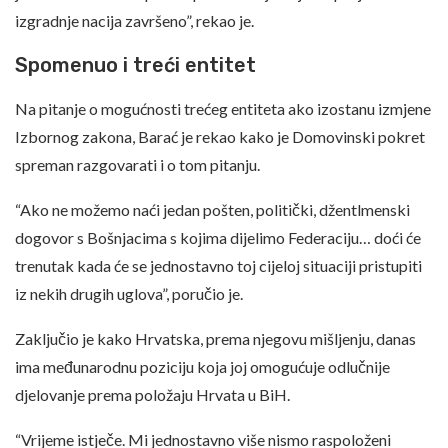
izgradnje nacija završeno”, rekao je.
Spomenuo i treći entitet
Na pitanje o mogućnosti trećeg entiteta ako izostanu izmjene
Izbornog zakona, Barać je rekao kako je Domovinski pokret
spreman razgovarati i o tom pitanju.
“Ako ne možemo naći jedan pošten, politički, džentlmenski
dogovor s Bošnjacima s kojima dijelimo Federaciju… doći će
trenutak kada će se jednostavno toj cijeloj situaciji pristupiti
iz nekih drugih uglova”, poručio je.
Zaključio je kako Hrvatska, prema njegovu mišljenju, danas
ima međunarodnu poziciju koja joj omogućuje odlučnije
djelovanje prema položaju Hrvata u BiH.
“Vrijeme istječe. Mi jednostavno više nismo raspoloženi