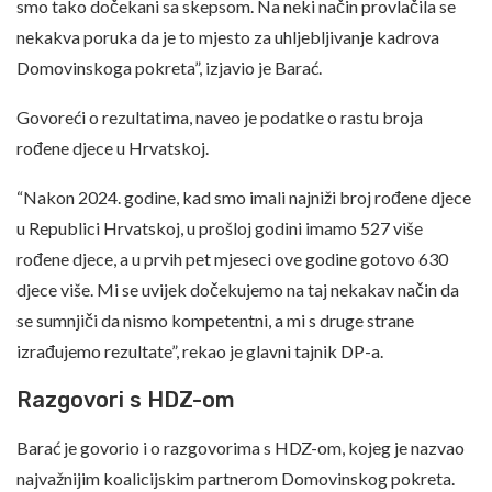
smo tako dočekani sa skepsom. Na neki način provlačila se
nekakva poruka da je to mjesto za uhljebljivanje kadrova
Domovinskoga pokreta”, izjavio je Barać.
Govoreći o rezultatima, naveo je podatke o rastu broja
rođene djece u Hrvatskoj.
“Nakon 2024. godine, kad smo imali najniži broj rođene djece
u Republici Hrvatskoj, u prošloj godini imamo 527 više
rođene djece, a u prvih pet mjeseci ove godine gotovo 630
djece više. Mi se uvijek dočekujemo na taj nekakav način da
se sumnjiči da nismo kompetentni, a mi s druge strane
izrađujemo rezultate”, rekao je glavni tajnik DP-a.
Razgovori s HDZ-om
Barać je govorio i o razgovorima s HDZ-om, kojeg je nazvao
najvažnijim koalicijskim partnerom Domovinskog pokreta.