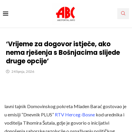
‘Vrijeme za dogovor istječe, ako
nema rješenja s Bošnjacima slijede
druge opcije’
24 lipnja, 2026
lavni tajnik Domovinskog pokreta Mladen Barać gostovao je
u emisiji “Dnevnik PLUS”
RTV Herceg-Bosne
kod urednika i
voditelja Tihomira Šutala, gdje je govorio o inicijativi
donošenja saborske rezolucije o osnaživanju političkog