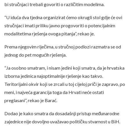
bi stručnjaci trebali govoriti o različitim modelima.
“U iduća dva tjedna organizirat ćemo okrugli stol gdje će ovi
stručnjaci imati priliku javno progovoriti o potencijalnim
modalitetima rješenja ovoga pitanja”, rekao je.
Prema njegovim riječima, u stručnoj podlozi razmatra se od
jednog do pet mogućih rješenja.
“Ja osobno smatram, i nisam jedini koji smatra, da je hrvatska
izborna jedinica najoptimalnije rješenje kao takvo.
Teritorijalni okvir koji se zrcali u toj cijeloj priči je zapravo, po
meni, i najveća garancija toga da Hrvati neće ostati
preglasani”, rekao je Barać.
Dodao je kako smatra da dosadašnji pristup međunarodne
zajednice nije dovoljno uvažavao političku stvarnost u BiH.