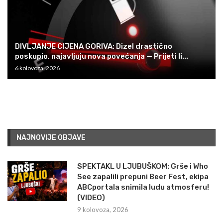
DIVLJANJE CIJENA GORIVA: Dizel drastično
poskupio, najavljuju nova povećanja — Prijeti li...
6 kolovoza, 2026
NAJNOVIJE OBJAVE
SPEKTAKL U LJUBUŠKOM: Grše i Who
See zapalili prepuni Beer Fest, ekipa
ABCportala snimila ludu atmosferu!
(VIDEO)
9 kolovoza, 2026