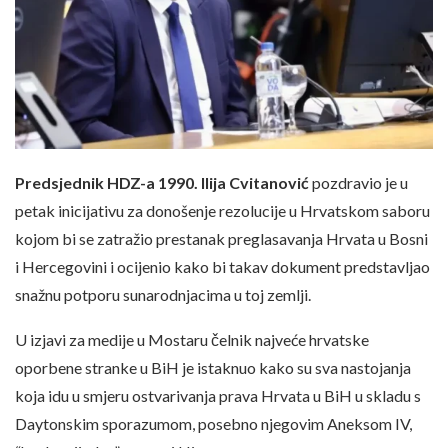
Predsjednik HDZ-a 1990. Ilija Cvitanović
pozdravio je u
petak inicijativu za donošenje rezolucije u Hrvatskom saboru
kojom bi se zatražio prestanak preglasavanja Hrvata u Bosni
i Hercegovini i ocijenio kako bi takav dokument predstavljao
snažnu potporu sunarodnjacima u toj zemlji.
U izjavi za medije u Mostaru čelnik najveće hrvatske
oporbene stranke u BiH je istaknuo kako su sva nastojanja
koja idu u smjeru ostvarivanja prava Hrvata u BiH u skladu s
Daytonskim sporazumom, posebno njegovim Aneksom IV,