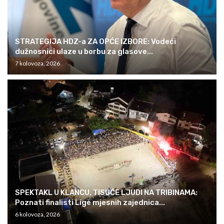
STRATEGIJA HDZ-a ZA OPĆE IZBORE: Vodeći
dužnosnici ulaze u borbu za glasove...
7 kolovoza, 2026
SPEKTAKL U KLANCU, TISUĆE LJUDI NA TRIBINAMA:
Poznati finalisti Lige mjesnih zajednica...
6 kolovoza, 2026