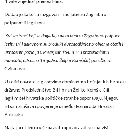
“hvale vrijedna”, prenosi Hina.
Dodao je kako su razgovori i inicijative u Zagrebu u
potpunosti legitimni.
“Svi sastanci koji se događaju na tu temu u Zagrebu su potpuno
legitimni i uglavnom su produkt dugogodišnjeg problema otetih i
ukradenih pozicija u Predsjedništvu BiH u protekla četiri
mandata, odnosno 16 godina Željka Komšića”,
poručio je
Cvitanović.
U četiri navrata je glasovima dominantno bošnjačkih birača u
državno Predsjedništvo BiH biran Željko Komšić, čiji
legitimitet hrvatske političke stranke osporavaju. Njegov
izbor narušava i povjerenje između dva naroda Hrvata i
Bošnjaka.
Na taj problem u više navrata upozoravali su i najviši