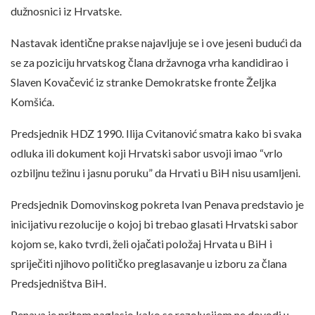
dužnosnici iz Hrvatske.
Nastavak identične prakse najavljuje se i ove jeseni budući da
se za poziciju hrvatskog člana državnoga vrha kandidirao i
Slaven Kovačević iz stranke Demokratske fronte Željka
Komšića.
Predsjednik HDZ 1990. Ilija Cvitanović smatra kako bi svaka
odluka ili dokument koji Hrvatski sabor usvoji imao “vrlo
ozbiljnu težinu i jasnu poruku” da Hrvati u BiH nisu usamljeni.
Predsjednik Domovinskog pokreta Ivan Penava predstavio je
inicijativu rezolucije o kojoj bi trebao glasati Hrvatski sabor
kojom se, kako tvrdi, želi ojačati položaj Hrvata u BiH i
spriječiti njihovo političko preglasavanje u izboru za člana
Predsjedništva BiH.
Penava je pritom naglasio kako se rezolucijom ne dovodi u