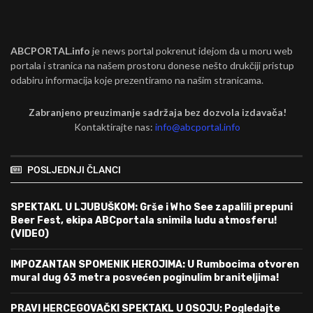
ABCPORTAL.info
je news portal pokrenut idejom da u moru web
portala i stranica na našem prostoru donese nešto drukčiji pristup
odabiru informacija koje prezentiramo na našim stranicama.
Zabranjeno preuzimanje sadržaja bez dozvola izdavača!
Kontaktirajte nas:
info@abcportal.info
POSLJEDNJI ČLANCI
SPEKTAKL U LJUBUŠKOM: Grše i Who See zapalili prepuni
Beer Fest, ekipa ABCportala snimila ludu atmosferu!
(VIDEO)
IMPOZANTAN SPOMENIK HEROJIMA: U Rumbocima otvoren
mural dug 63 metra posvećen poginulim braniteljima!
PRAVI HERCEGOVAČKI SPEKTAKL U OSOJU: Pogledajte