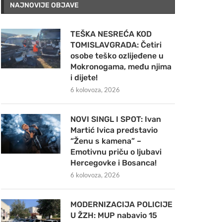
NAJNOVIJE OBJAVE
TEŠKA NESREĆA KOD
TOMISLAVGRADA: Četiri
osobe teško ozlijeđene u
Mokronogama, među njima
i dijete!
6 kolovoza, 2026
NOVI SINGL I SPOT: Ivan
Martić Ivica predstavio
“Ženu s kamena” –
Emotivnu priču o ljubavi
Hercegovke i Bosanca!
6 kolovoza, 2026
MODERNIZACIJA POLICIJE
U ŽZH: MUP nabavio 15