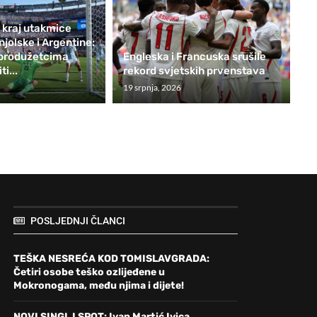
kraj utakmice
jolske i Argentine:
 produžetcima
Engleska i Francuska srušile
ti...
rekord svjetskih prvenstava
19 srpnja, 2026
POSLJEDNJI ČLANCI
TEŠKA NESREĆA KOD TOMISLAVGRADA:
Četiri osobe teško ozlijeđene u
Mokronogama, među njima i dijete!
NOVI SINGL I SPOT: Ivan Martić Ivica