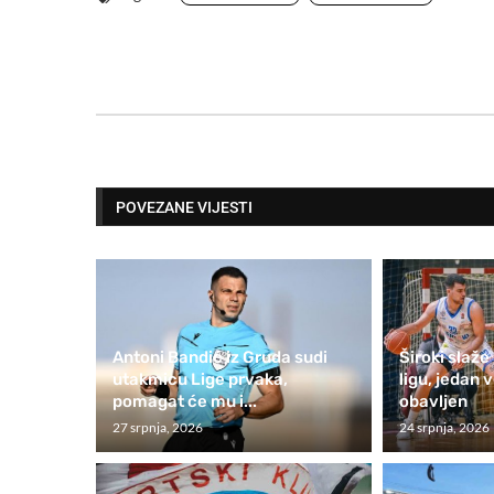
POVEZANE VIJESTI
Antoni Bandić iz Gruda sudi
Široki slaž
utakmicu Lige prvaka,
ligu, jedan v
pomagat će mu i...
obavljen
27 srpnja, 2026
24 srpnja, 2026