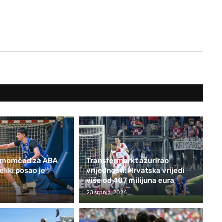
e momčad za ABA
Transfermarkt ažurirao
eliki posao je
vrijednosti: Hrvatska vrijedi
više od 407 milijuna eura
23 srpnja, 2026