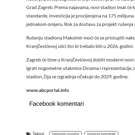
Grad Zagreb. Prema najavama, novi stadion imat će k
standarde. Investicija je procijenjena na 175 milijuna
jednakom omjeru. Rok za dostavu za projekt rušenja s
Rušenju stadiona Maksimir moći će se pristupiti nakon
Kranjčevićevoj ulici što bi trebalo biti u 2026. godini.
Zagreb će time u Kranjčevićevoj dobiti moderni novi 
igrati nogometne utakmice Dinama i reprezentacije, d
stadion, čija se izgradnja očekuje do 2029. godine.
www.abcportal.info
Facebook komentari
Tagovi
DAINAMO ZAGREB
STADION MAKSIMIR