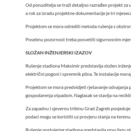
Od ponuditelja se traži detaljno razrađen projekt za
a rok za izradu projektne dokumentacije je tri mjesec
Projektom se mora odrediti metoda rušenja s obzirom 
Posebnu pozornost treba posvetiti sigurnosnim mjera
SLOŽAN INŽENJERSKI IZAZOV
Rušenje stadiona Maksimir predstavlja složen inženjer
električni pogoni i spremnik plina. Te instalacije mora
Projektom se mora predvidjeti rješavanje odvajanja p
gospodarenja otpadom. Naglasak se stavlja na recikli
Za zapadnu i sjevernu tribinu Grad Zagreb posjeduje
podaci mogu se koristiti uz provjeru stanja na terenu.
Rušenje postojećeg stadiona predstavlja prvu fazu pl