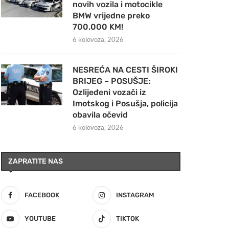
novih vozila i motocikle
BMW vrijedne preko
700.000 KM!
6 kolovoza, 2026
NESREĆA NA CESTI ŠIROKI
BRIJEG – POSUŠJE:
Ozlijeđeni vozači iz
Imotskog i Posušja, policija
obavila očevid
6 kolovoza, 2026
ZAPRATITE NAS
FACEBOOK
INSTAGRAM
YOUTUBE
TIKTOK