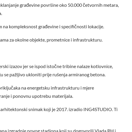
 uklanjanje građevine površine oko 50.000 četvornih metara,
a.
na kompleksnost građevine i specifičnosti lokacije.
ma za okolne objekte, prometnice i infrastrukturu.
ski izazov jer se ispod istočne tribine nalaze kotlovnice,
ju se pažljivo ukloniti prije rušenja armiranog betona.
riključaka na energetsku infrastrukturu i mjere
ranje i ponovnu upotrebu materijala.
 arhitektonski snimak koji je 2017. izradio ING4STUDIO. Ti
ana izgradnje novog stadiona koji su dogovorili Vlada RH i