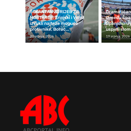
ŠOKANTAN ŽDRIJEB ZA
Dramatičan 
MOSTARCE: Zrinjski i Velež
između Špan
izvukli najteže moguće
Španjolci u
protivnike, Borac...
uspjeli slomi
20 srpnja, 2026
19 srpnja, 2026