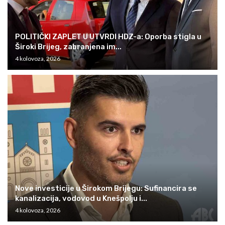
POLITIČKI ZAPLET U UTVRDI HDZ-a: Oporba stigla u
Široki Brijeg, zabranjena im...
4 kolovoza, 2026
Nove investicije u Širokom Brijegu: Sufinancira se
kanalizacija, vodovod u Knešpolju i...
4 kolovoza, 2026