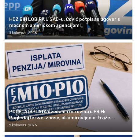
HDZ BiH LOBIRA U SAD-u: Čović potpisao ugovor s
moćnom američkom agencijom!
5 kolovoza, 2026
POČELA ISPLATA uvećanih mirovina u FBiH:
Pogledajte sve iznose, ali umirovljenici traže...
5 kolovoza, 2026