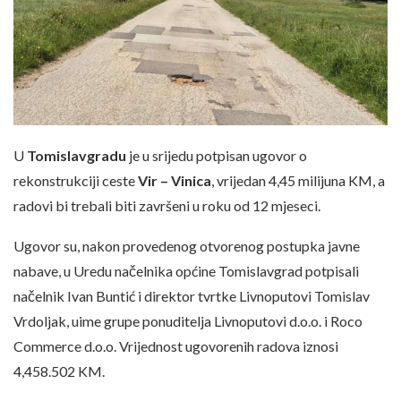
U
Tomislavgradu
je u srijedu potpisan ugovor o
rekonstrukciji ceste
Vir – Vinica
, vrijedan 4,45 milijuna KM, a
radovi bi trebali biti završeni u roku od 12 mjeseci.
Ugovor su, nakon provedenog otvorenog postupka javne
nabave, u Uredu načelnika općine Tomislavgrad potpisali
načelnik Ivan Buntić i direktor tvrtke Livnoputovi Tomislav
Vrdoljak, uime grupe ponuditelja Livnoputovi d.o.o. i Roco
Commerce d.o.o. Vrijednost ugovorenih radova iznosi
4,458.502 KM.