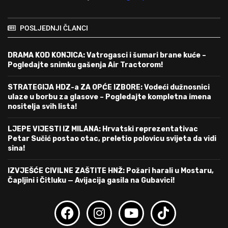
POSLJEDNJI ČLANCI
DRAMA KOD KONJICA: Vatrogasci i šumari brane kuće –
Pogledajte snimku gašenja Air Tractorom!
STRATEGIJA HDZ-a ZA OPĆE IZBORE: Vodeći dužnosnici
ulaze u borbu za glasove – Pogledajte kompletna imena
nositelja svih lista!
LJEPE VIJESTI IZ MILANA: Hrvatski reprezentativac
Petar Sučić postao otac, preletio polovicu svijeta da vidi
sina!
IZVJEŠĆE CIVILNE ZAŠTITE HNŽ: Požari harali u Mostaru,
Čapljini i Čitluku — Avijacija gasila na Gubavici!