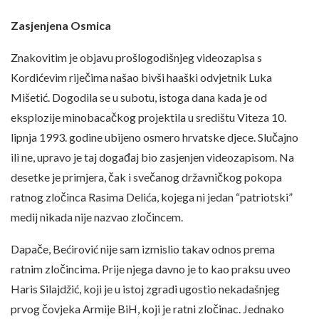
Zasjenjena Osmica
Znakovitim je objavu prošlogodišnjeg videozapisa s
Kordićevim riječima našao bivši haaški odvjetnik Luka
Mišetić. Dogodila se u subotu, istoga dana kada je od
eksplozije minobacačkog projektila u središtu Viteza 10.
lipnja 1993. godine ubijeno osmero hrvatske djece. Slučajno
ili ne, upravo je taj događaj bio zasjenjen videozapisom. Na
desetke je primjera, čak i svečanog državničkog pokopa
ratnog zločinca Rasima Delića, kojega ni jedan “patriotski”
medij nikada nije nazvao zločincem.
Dapače, Bećirović nije sam izmislio takav odnos prema
ratnim zločincima. Prije njega davno je to kao praksu uveo
Haris Silajdžić, koji je u istoj zgradi ugostio nekadašnjeg
prvog čovjeka Armije BiH, koji je ratni zločinac. Jednako