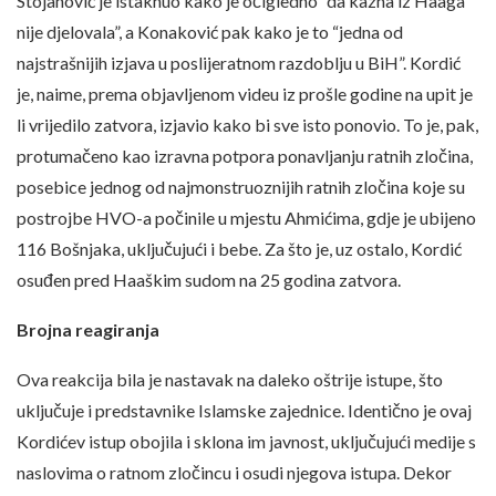
Stojanović je istaknuo kako je očigledno “da kazna iz Haaga
nije djelovala”, a Konaković pak kako je to “jedna od
najstrašnijih izjava u poslijeratnom razdoblju u BiH”. Kordić
je, naime, prema objavljenom videu iz prošle godine na upit je
li vrijedilo zatvora, izjavio kako bi sve isto ponovio. To je, pak,
protumačeno kao izravna potpora ponavljanju ratnih zločina,
posebice jednog od najmonstruoznijih ratnih zločina koje su
postrojbe HVO-a počinile u mjestu Ahmićima, gdje je ubijeno
116 Bošnjaka, uključujući i bebe. Za što je, uz ostalo, Kordić
osuđen pred Haaškim sudom na 25 godina zatvora.
Brojna reagiranja
Ova reakcija bila je nastavak na daleko oštrije istupe, što
uključuje i predstavnike Islamske zajednice. Identično je ovaj
Kordićev istup obojila i sklona im javnost, uključujući medije s
naslovima o ratnom zločincu i osudi njegova istupa. Dekor