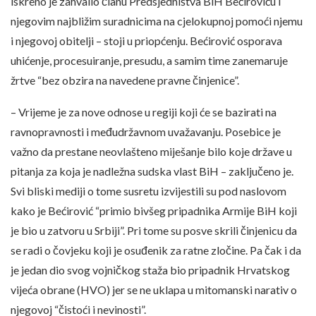
iskreno je zahvalio članu Predsjedništva BiH Bećiroviću i
njegovim najbližim suradnicima na cjelokupnoj pomoći njemu
i njegovoj obitelji – stoji u priopćenju. Bećirović osporava
uhićenje, procesuiranje, presudu, a samim time zanemaruje
žrtve “bez obzira na navedene pravne činjenice”.
– Vrijeme je za nove odnose u regiji koji će se bazirati na
ravnopravnosti i međudržavnom uvažavanju. Posebice je
važno da prestane neovlašteno miješanje bilo koje države u
pitanja za koja je nadležna sudska vlast BiH – zaključeno je.
Svi bliski mediji o tome susretu izvijestili su pod naslovom
kako je Bećirović “primio bivšeg pripadnika Armije BiH koji
je bio u zatvoru u Srbiji”. Pri tome su posve skrili činjenicu da
se radi o čovjeku koji je osuđenik za ratne zločine. Pa čak i da
je jedan dio svog vojničkog staža bio pripadnik Hrvatskog
vijeća obrane (HVO) jer se ne uklapa u mitomanski narativ o
njegovoj “čistoći i nevinosti”.