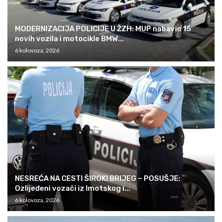
MODERNIZACIJA POLICIJE U ŽZH: MUP nabavio 15
novih vozila i motocikle BMW...
6 kolovoza, 2026
NESREĆA NA CESTI ŠIROKI BRIJEG – POSUŠJE:
Ozlijeđeni vozači iz Imotskog i...
6 kolovoza, 2026