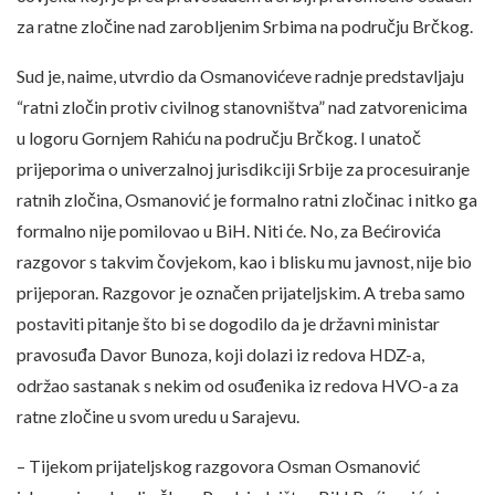
za ratne zločine nad zarobljenim Srbima na području Brčkog.
Sud je, naime, utvrdio da Osmanovićeve radnje predstavljaju
“ratni zločin protiv civilnog stanovništva” nad zatvorenicima
u logoru Gornjem Rahiću na području Brčkog. I unatoč
prijeporima o univerzalnoj jurisdikciji Srbije za procesuiranje
ratnih zločina, Osmanović je formalno ratni zločinac i nitko ga
formalno nije pomilovao u BiH. Niti će. No, za Bećirovića
razgovor s takvim čovjekom, kao i blisku mu javnost, nije bio
prijeporan. Razgovor je označen prijateljskim. A treba samo
postaviti pitanje što bi se dogodilo da je državni ministar
pravosuđa Davor Bunoza, koji dolazi iz redova HDZ-a,
održao sastanak s nekim od osuđenika iz redova HVO-a za
ratne zločine u svom uredu u Sarajevu.
– Tijekom prijateljskog razgovora Osman Osmanović