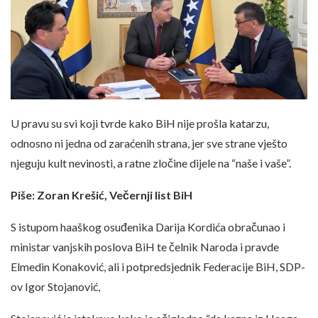
U pravu su svi koji tvrde kako BiH nije prošla katarzu,
odnosno ni jedna od zaraćenih strana, jer sve strane vješto
njeguju kult nevinosti, a ratne zločine dijele na “naše i vaše”.
Piše: Zoran Krešić, Večernji list BiH
S istupom haaškog osuđenika Darija Kordića obračunao i
ministar vanjskih poslova BiH te čelnik Naroda i pravde
Elmedin Konaković, ali i potpredsjednik Federacije BiH, SDP-
ov Igor Stojanović,