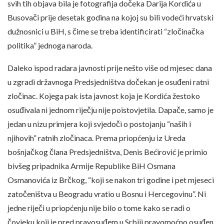
svih tih objava bila je fotografija dočeka Darija Kordića u
Busovači prije desetak godina na kojoj su bili vodeći hrvatski
dužnosnici u BiH, s čime se treba identificirati “zločinačka
politika” jednoga naroda.
Daleko ispod radara javnosti prije nešto više od mjesec dana
u zgradi državnoga Predsjedništva dočekan je osuđeni ratni
zločinac. Kojega pak ista javnost koja je Kordića žestoko
osuđivala ni jednom riječju nije poistovjetila. Dapače, samo je
jedan u nizu primjera koji svjedoči o postojanju “naših i
njihovih” ratnih zločinaca. Prema priopćenju iz Ureda
bošnjačkog člana Predsjedništva, Denis Bećirović je primio
bivšeg pripadnika Armije Republike BiH Osmana
Osmanovića iz Brčkog, “koji se nakon tri godine i pet mjeseci
zatočeništva u Beogradu vratio u Bosnu i Hercegovinu”. Ni
jedne riječi u priopćenju nije bilo o tome kako se radi o
čovjeku koji je pred pravosuđem u Srbiji pravomoćno osuđen