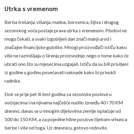
Utrka s vremenom
Berba trešanja, višanja, malina, borovnica, šljiva i drugog
sezonskog voća postaje prava utrka s vremenom. Plodovi ne
mogu čekati, a svaki izgubljeni dan znači manji urod i
značajne financijske gubitke. Mnogi proizvođači ističu kako
više ne razmišljaju o širenju proizvodnje, nego o tome kako će
ubrati ono što su mjesecima uzgajali. Ističu da su bili prisiljeni
iz godine u godinu povećavati naknade kako bi privukli
radnike.
Dok se prije pet ili šest godina za sezonske poslove u
voćnjacima i na njivama najčešće nudilo između 40 i 70 KM
dnevno, danas se u mnogim dijelovima zemlje isplaćuje od
100 do 150 KM, a za pojedine hitne poslove tijekom vrhunca
berbe i više od toga. Uz dnevnicu, gotovo redovito