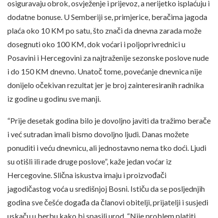
osiguravaju obrok, osvježenje i prijevoz, a nerijetko isplaćuju i
dodatne bonuse. U Semberiji se, primjerice, beračima jagoda
plaća oko 10 KM po satu, što znači da dnevna zarada može
dosegnuti oko 100 KM, dok voćari i poljoprivrednici u
Posavini i Hercegovini za najtraženije sezonske poslove nude
i do 150 KM dnevno. Unatoč tome, povećanje dnevnica nije
donijelo očekivan rezultat jer je broj zainteresiranih radnika
iz godine u godinu sve manji.
“Prije desetak godina bilo je dovoljno javiti da tražimo berače
i već sutradan imali bismo dovoljno ljudi. Danas možete
ponuditi i veću dnevnicu, ali jednostavno nema tko doći. Ljudi
su otišli ili rade druge poslove”, kaže jedan voćar iz
Hercegovine. Slična iskustva imaju i proizvođači
jagodičastog voća u središnjoj Bosni. Ističu da se posljednjih
godina sve češće događa da članovi obitelji, prijatelji i susjedi
uskaču u berbu kako bi spasili urod. “Nije problem platiti