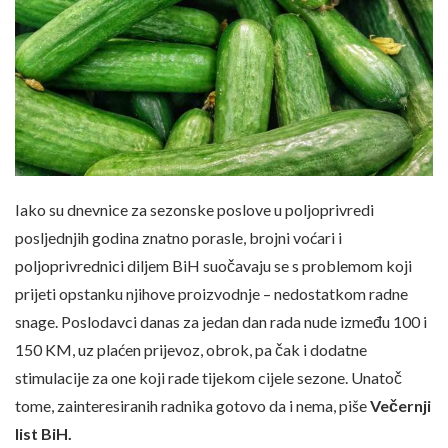
Iako su dnevnice za sezonske poslove u poljoprivredi
posljednjih godina znatno porasle, brojni voćari i
poljoprivrednici diljem BiH suočavaju se s problemom koji
prijeti opstanku njihove proizvodnje – nedostatkom radne
snage. Poslodavci danas za jedan dan rada nude između 100 i
150 KM, uz plaćen prijevoz, obrok, pa čak i dodatne
stimulacije za one koji rade tijekom cijele sezone. Unatoč
tome, zainteresiranih radnika gotovo da i nema, piše
Večernji
list BiH.