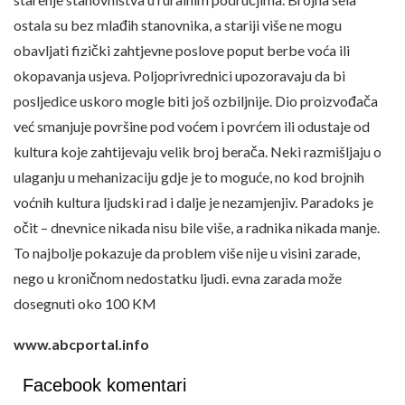
ostala su bez mlađih stanovnika, a stariji više ne mogu
obavljati fizički zahtjevne poslove poput berbe voća ili
okopavanja usjeva. Poljoprivrednici upozoravaju da bi
posljedice uskoro mogle biti još ozbiljnije. Dio proizvođača
već smanjuje površine pod voćem i povrćem ili odustaje od
kultura koje zahtijevaju velik broj berača. Neki razmišljaju o
ulaganju u mehanizaciju gdje je to moguće, no kod brojnih
voćnih kultura ljudski rad i dalje je nezamjenjiv. Paradoks je
očit – dnevnice nikada nisu bile više, a radnika nikada manje.
To najbolje pokazuje da problem više nije u visini zarade,
nego u kroničnom nedostatku ljudi. evna zarada može
dosegnuti oko 100 KM
www.abcportal.info
Facebook komentari