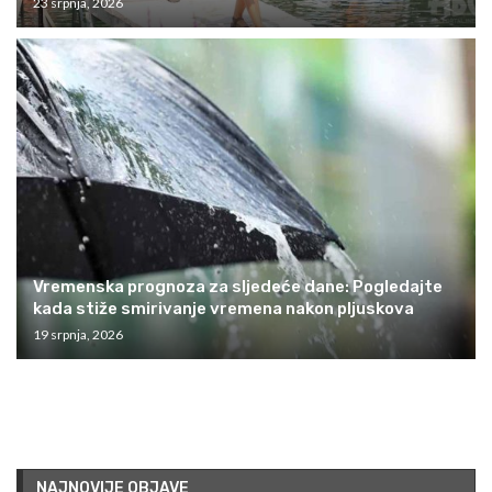
23 srpnja, 2026
Vremenska prognoza za sljedeće dane: Pogledajte
kada stiže smirivanje vremena nakon pljuskova
19 srpnja, 2026
NAJNOVIJE OBJAVE