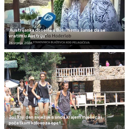
Austrijanka doselila u BiH: “Nema šanse da se
vratim u Austriju”
26 srpnja, 2026
Još koji dan svježije a onda krajem mjeseca i
početkom kolovoza opet...