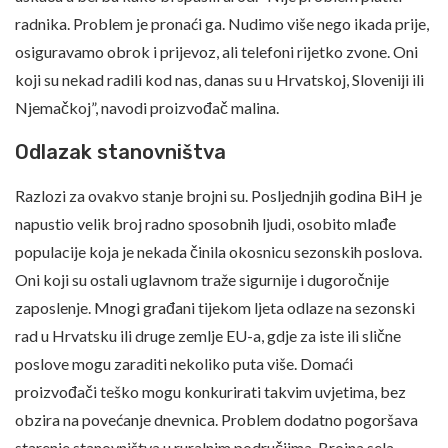
radnika. Problem je pronaći ga. Nudimo više nego ikada prije,
osiguravamo obrok i prijevoz, ali telefoni rijetko zvone. Oni
koji su nekad radili kod nas, danas su u Hrvatskoj, Sloveniji ili
Njemačkoj”, navodi proizvođač malina.
Odlazak stanovništva
Razlozi za ovakvo stanje brojni su. Posljednjih godina BiH je
napustio velik broj radno sposobnih ljudi, osobito mlađe
populacije koja je nekada činila okosnicu sezonskih poslova.
Oni koji su ostali uglavnom traže sigurnije i dugoročnije
zaposlenje. Mnogi građani tijekom ljeta odlaze na sezonski
rad u Hrvatsku ili druge zemlje EU-a, gdje za iste ili slične
poslove mogu zaraditi nekoliko puta više. Domaći
proizvođači teško mogu konkurirati takvim uvjetima, bez
obzira na povećanje dnevnica. Problem dodatno pogoršava
starenje stanovništva u ruralnim područjima. Brojna sela