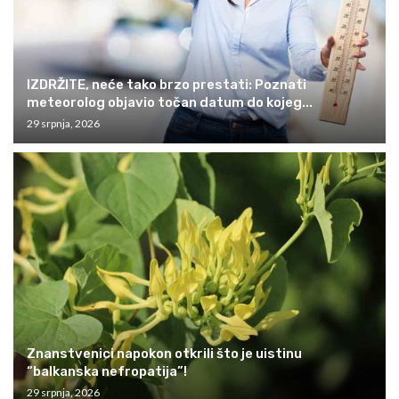
IZDRŽITE, neće tako brzo prestati: Poznati
meteorolog objavio točan datum do kojeg...
29 srpnja, 2026
Znanstvenici napokon otkrili što je uistinu
“balkanska nefropatija”!
29 srpnja, 2026