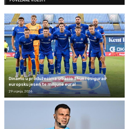
Dinamo u produžecima izbacio Thun i osigurao
europsku jesen te milijune eura!
29 srpnja, 2026