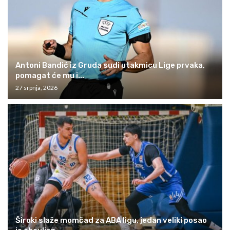
Antoni Bandić iz Gruda sudi utakmicu Lige prvaka,
pomagat će mu i...
27 srpnja, 2026
Široki slaže momčad za ABA ligu, jedan veliki posao