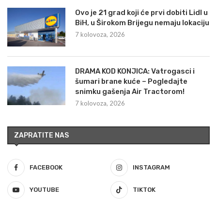
Ovo je 21 grad koji će prvi dobiti Lidl u
BiH, u Širokom Brijegu nemaju lokaciju
7 kolovoza, 2026
DRAMA KOD KONJICA: Vatrogasci i
šumari brane kuće – Pogledajte
snimku gašenja Air Tractorom!
7 kolovoza, 2026
ZAPRATITE NAS
FACEBOOK
INSTAGRAM
YOUTUBE
TIKTOK