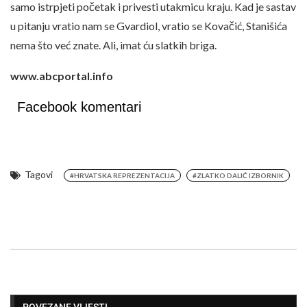
samo istrpjeti početak i privesti utakmicu kraju. Kad je sastav
u pitanju vratio nam se Gvardiol, vratio se Kovačić, Stanišića
nema što već znate. Ali, imat ću slatkih briga.
www.abcportal.info
Facebook komentari
Tagovi
#HRVATSKA REPREZENTACIJA
#ZLATKO DALIĆ IZBORNIK
POVEZANE VIJESTI