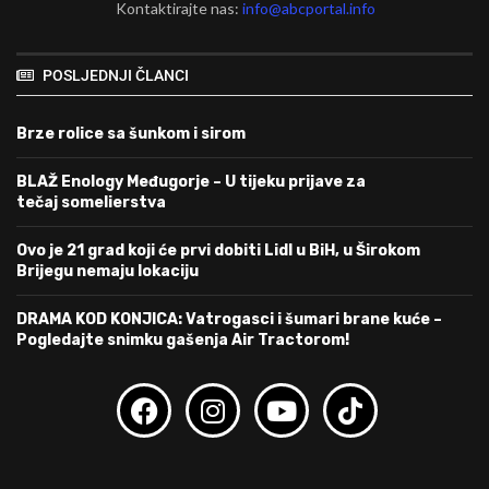
Kontaktirajte nas:
info@abcportal.info
POSLJEDNJI ČLANCI
Brze rolice sa šunkom i sirom
BLAŽ Enology Međugorje – U tijeku prijave za
tečaj somelierstva
Ovo je 21 grad koji će prvi dobiti Lidl u BiH, u Širokom
Brijegu nemaju lokaciju
DRAMA KOD KONJICA: Vatrogasci i šumari brane kuće –
Pogledajte snimku gašenja Air Tractorom!