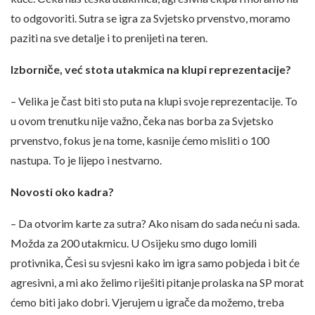
to odgovoriti. Sutra se igra za Svjetsko prvenstvo, moramo
paziti na sve detalje i to prenijeti na teren.
Izborniče, već stota utakmica na klupi reprezentacije?
– Velika je čast biti sto puta na klupi svoje reprezentacije. To
u ovom trenutku nije važno, čeka nas borba za Svjetsko
prvenstvo, fokus je na tome, kasnije ćemo misliti o 100
nastupa. To je lijepo i nestvarno.
Novosti oko kadra?
– Da otvorim karte za sutra? Ako nisam do sada neću ni sada.
Možda za 200 utakmicu. U Osijeku smo dugo lomili
protivnika, Česi su svjesni kako im igra samo pobjeda i bit će
agresivni, a mi ako želimo riješiti pitanje prolaska na SP morat
ćemo biti jako dobri. Vjerujem u igrače da možemo, treba