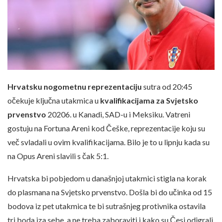
Hrvatsku nogometnu reprezentaciju
sutra od 20:45
očekuje ključna utakmica u
kvalifikacijama za Svjetsko
prvenstvo
20206. u Kanadi, SAD-u i Meksiku. Vatreni
gostuju na Fortuna Areni kod Češke, reprezentacije koju su
več svladali u ovim kvalifikacijama. Bilo je to u lipnju kada su
na Opus Areni slavili s čak 5:1.
Hrvatska bi pobjedom u današnjoj utakmici stigla na korak
do plasmana na Svjetsko prvenstvo. Došla bi do učinka od 15
bodova iz pet utakmica te bi sutrašnjeg protivnika ostavila
tri boda iza sebe, a ne treba zaboraviti i kako su Česi odigrali