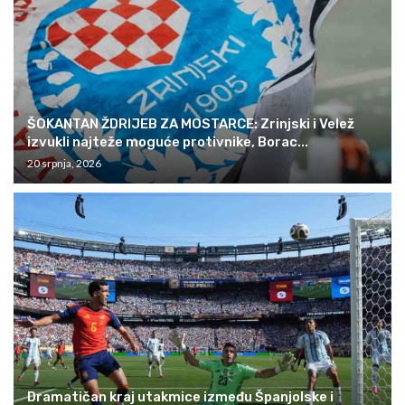
ŠOKANTAN ŽDRIJEB ZA MOSTARCE: Zrinjski i Velež
izvukli najteže moguće protivnike, Borac...
20 srpnja, 2026
Dramatičan kraj utakmice između Španjolske i