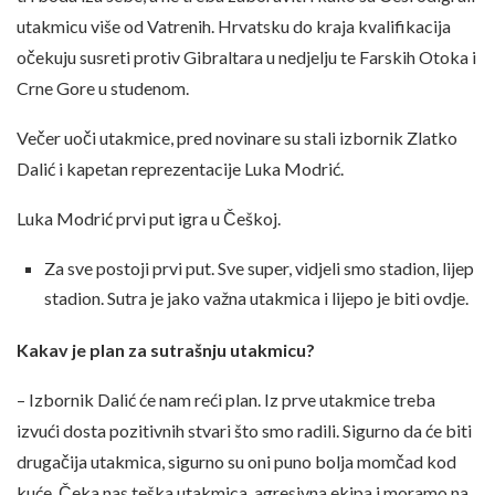
utakmicu više od Vatrenih. Hrvatsku do kraja kvalifikacija
očekuju susreti protiv Gibraltara u nedjelju te Farskih Otoka i
Crne Gore u studenom.
Večer uoči utakmice, pred novinare su stali izbornik Zlatko
Dalić i kapetan reprezentacije Luka Modrić.
Luka Modrić prvi put igra u Češkoj.
Za sve postoji prvi put. Sve super, vidjeli smo stadion, lijep
stadion. Sutra je jako važna utakmica i lijepo je biti ovdje.
Kakav je plan za sutrašnju utakmicu?
– Izbornik Dalić će nam reći plan. Iz prve utakmice treba
izvući dosta pozitivnih stvari što smo radili. Sigurno da će biti
drugačija utakmica, sigurno su oni puno bolja momčad kod
kuće. Čeka nas teška utakmica, agresivna ekipa i moramo na