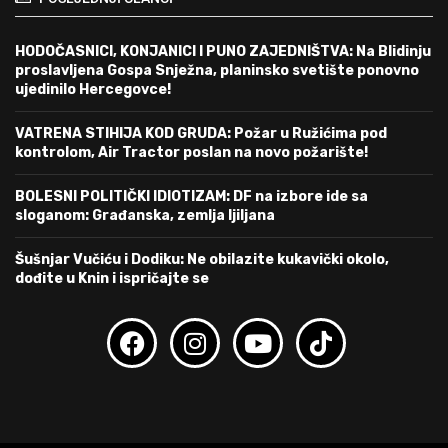
HODOČASNICI, KONJANICI I PUNO ZAJEDNIŠTVA: Na Blidinju
proslavljena Gospa Snježna, planinsko svetište ponovno
ujedinilo Hercegovce!
VATRENA STIHIJA KOD GRUDA: Požar u Ružićima pod
kontrolom, Air Tractor poslan na novo požarište!
BOLESNI POLITIČKI IDIOTIZAM: DF na izbore ide sa
sloganom: Građanska, zemlja ljiljana
Šušnjar Vučiću i Dodiku: Ne obilazite kukavički okolo,
dođite u Knin i ispričajte se