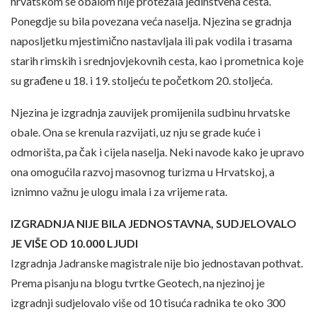
hrvatskom se obalom nije protezala jedinstvena cesta.
Ponegdje su bila povezana veća naselja. Njezina se gradnja
naposljetku mjestimično nastavljala ili pak vodila i trasama
starih rimskih i srednjovjekovnih cesta, kao i prometnica koje
su građene u 18. i 19. stoljeću te početkom 20. stoljeća.
Njezina je izgradnja zauvijek promijenila sudbinu hrvatske
obale. Ona se krenula razvijati, uz nju se grade kuće i
odmorišta, pa čak i cijela naselja. Neki navode kako je upravo
ona omogućila razvoj masovnog turizma u Hrvatskoj, a
iznimno važnu je ulogu imala i za vrijeme rata.
IZGRADNJA NIJE BILA JEDNOSTAVNA, SUDJELOVALO
JE VIŠE OD 10.000 LJUDI
Izgradnja Jadranske magistrale nije bio jednostavan pothvat.
Prema pisanju na blogu tvrtke Geotech, na njezinoj je
izgradnji sudjelovalo više od 10 tisuća radnika te oko 300