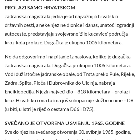
PROLAZI SAMO HRVATSKOM
Jadranska magistrala jedna je od najvažnijih hrvatskih
državnih cesti, a neke njezine dionice i danas, unatoč izgradnji
autoceste, predstavjaju svojevrsne ‘žile kucavice’ područja
kroz koja prolaze. Dugačka je ukupno 1006 kilometara.
No da odgovorimo i na pitanje iz naslova, koliko je dugačka
Jadranska magistrala. Dugačka je ukupno 1006 kilometara.
Vodi duž istočne jadranske obale, od Trsta preko Pule, Rijeke,
Zadra, Splita, Ploča i Dubrovnika do Ulcinja, nabraja
Enciklopedija. Njezin najveći dio – 818 kilometara – prolazi
kroz Hrvatsku i ona tu ima još suhoparnije službeno ime – D8
(u biti, u Istri je riječ o cestama D66 i D75).
SVEČANO JE OTVORENA U SVIBNJU 1965. GODINE
Sve do njezina svečanog otvorenja 30. svibnja 1965. godine,