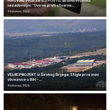
MIROVINE VEĆE ZA 3,5 POSTO, ali umirovljenici
nezadovoljni: “Ovo ne prati stvarne...
4 kolovoza, 2026
VELIKI PROJEKT iz Širokog Brijega: Stigle prve mini
obveznice u BiH –...
4 kolovoza, 2026