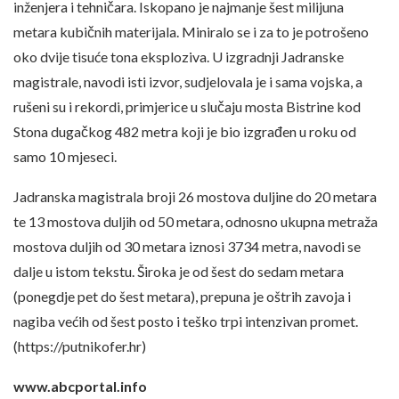
inženjera i tehničara. Iskopano je najmanje šest milijuna
metara kubičnih materijala. Miniralo se i za to je potrošeno
oko dvije tisuće tona eksploziva. U izgradnji Jadranske
magistrale, navodi isti izvor, sudjelovala je i sama vojska, a
rušeni su i rekordi, primjerice u slučaju mosta Bistrine kod
Stona dugačkog 482 metra koji je bio izgrađen u roku od
samo 10 mjeseci.
Jadranska magistrala broji 26 mostova duljine do 20 metara
te 13 mostova duljih od 50 metara, odnosno ukupna metraža
mostova duljih od 30 metara iznosi 3734 metra, navodi se
dalje u istom tekstu. Široka je od šest do sedam metara
(ponegdje pet do šest metara), prepuna je oštrih zavoja i
nagiba većih od šest posto i teško trpi intenzivan promet.
(https://putnikofer.hr)
www.abcportal.info