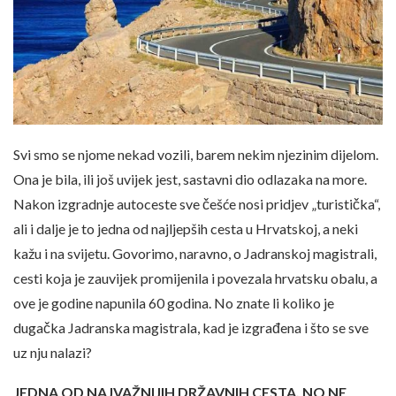
Svi smo se njome nekad vozili, barem nekim njezinim dijelom.
Ona je bila, ili još uvijek jest, sastavni dio odlazaka na more.
Nakon izgradnje autoceste sve češće nosi pridjev „turistička“,
ali i dalje je to jedna od najljepših cesta u Hrvatskoj, a neki
kažu i na svijetu. Govorimo, naravno, o Jadranskoj magistrali,
cesti koja je zauvijek promijenila i povezala hrvatsku obalu, a
ove je godine napunila 60 godina. No znate li koliko je
dugačka Jadranska magistrala, kad je izgrađena i što se sve
uz nju nalazi?
JEDNA OD NAJVAŽNIJIH DRŽAVNIH CESTA, NO NE