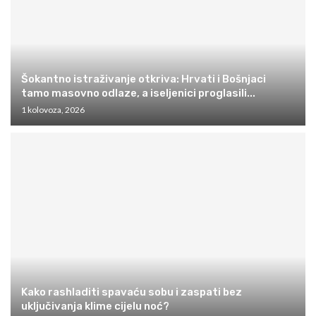
Šokantno istraživanje otkriva: Hrvati i Bošnjaci
tamo masovno odlaze, a iseljenici proglasili...
1 kolovoza, 2026
Kako rashladiti spavaću sobu i zaspati bez
uključivanja klime cijelu noć?