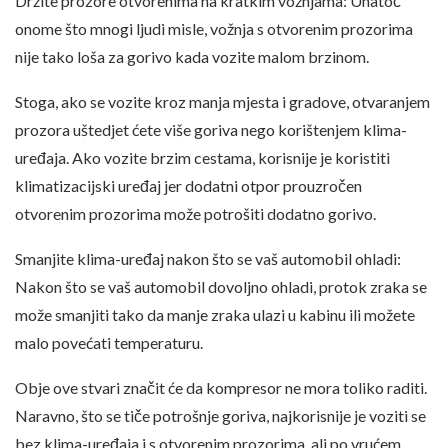
Držite prozore otvorenima na kratkim vožnjama: Unatoč
onome što mnogi ljudi misle, vožnja s otvorenim prozorima
nije tako loša za gorivo kada vozite malom brzinom.
Stoga, ako se vozite kroz manja mjesta i gradove, otvaranjem
prozora uštedjet ćete više goriva nego korištenjem klima-
uređaja. Ako vozite brzim cestama, korisnije je koristiti
klimatizacijski uređaj jer dodatni otpor prouzročen
otvorenim prozorima može potrošiti dodatno gorivo.
Smanjite klima-uređaj nakon što se vaš automobil ohladi:
Nakon što se vaš automobil dovoljno ohladi, protok zraka se
može smanjiti tako da manje zraka ulazi u kabinu ili možete
malo povećati temperaturu.
Obje ove stvari značit će da kompresor ne mora toliko raditi.
Naravno, što se tiče potrošnje goriva, najkorisnije je voziti se
bez klima-uređaja i s otvorenim prozorima, ali po vrućem