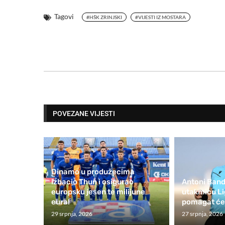
Tagovi
#HŠK ZRINJSKI
#VIJESTI IZ MOSTARA
POVEZANE VIJESTI
Dinamo u produžecima
izbacio Thun i osigurao
Antoni Band
europsku jesen te milijune
utakmicu Li
eura!
pomagat će 
29 srpnja, 2026
27 srpnja, 2026