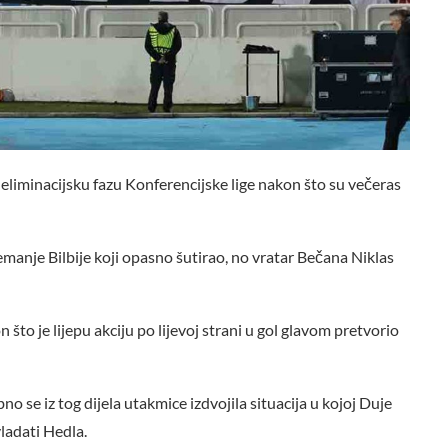
 eliminacijsku fazu Konferencijske lige nakon što su večeras
o Nemanje Bilbije koji opasno šutirao, no vratar Bečana Niklas
to je lijepu akciju po lijevoj strani u gol glavom pretvorio
no se iz tog dijela utakmice izdvojila situacija u kojoj Duje
vladati Hedla.