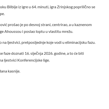
u Bilbije iz igre u 64. minuti, igra Zrinjskog poprilično se
pe.
ić prošao je po desnoj strani, centrirao, a u kaznenom
ge Ahoussou i poslao loptu u vlastitu mrežu.
o na ljestvici, pretposljednje koje vodi u eliminacijsku fazu.
e faze doznati 16. siječnja 2026. godine, a to će biti
 ljestvici Konferencijske lige.
dana kasnije.