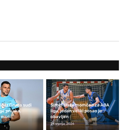
ić iz Gruda sudi
Široki slaže momčad za ABA
ge prvaka,
ligu, jedan veliki posao je
mu i...
obavljen
24 srpnja, 2026