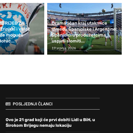
ŽDRIJEB ZA
Dramatičan kraj utakmice
rinjski i Velež
između Španjolske i Argentine:
teže moguće
Španjolci u produžetcima
Borac...
uspjeli slomiti...
19 srpnja, 2026
POSLJEDNJI ČLANCI
Ovo je 21 grad koji će prvi dobiti Lidl u BiH, u
Širokom Brijegu nemaju lokaciju