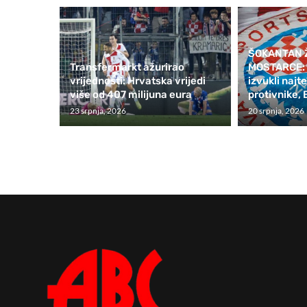
ŠOKANTAN 
Transfermarkt ažurirao
MOSTARCE: Z
vrijednosti: Hrvatska vrijedi
izvukli naj
više od 407 milijuna eura
protivnike, 
23 srpnja, 2026
20 srpnja, 2026