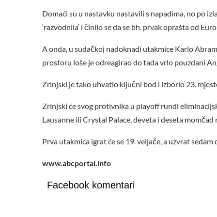
Domaći su u nastavku nastavili s napadima, no po izlask
‘razvodnila’ i činilo se da se bh. prvak oprašta od Euro
A onda, u sudačkoj nadoknadi utakmice Karlo Abramov
prostoru loše je odreagirao do tada vrlo pouzdani An
Zrinjski je tako uhvatio ključni bod i izborio 23. mjest
Zrinjski će svog protivnika u playoff rundi eliminacijsk
Lausanne ili Crystal Palace, deveta i deseta momčad na
Prva utakmica igrat će se 19. veljače, a uzvrat sedam 
www.abcportal.info
Facebook komentari