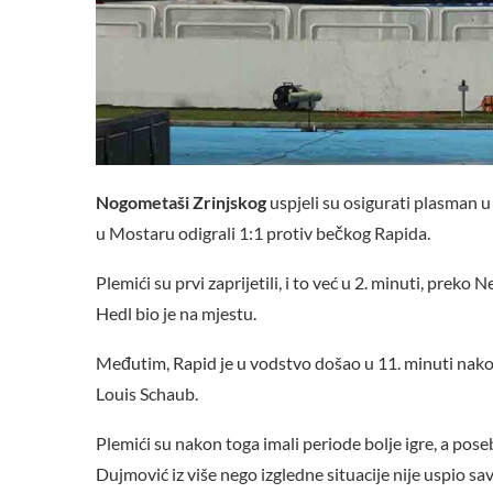
Nogometaši Zrinjskog
uspjeli su osigurati plasman u
u Mostaru odigrali 1:1 protiv bečkog Rapida.
Plemići su prvi zaprijetili, i to već u 2. minuti, prek
Hedl bio je na mjestu.
Međutim, Rapid je u vodstvo došao u 11. minuti nakon š
Louis Schaub.
Plemići su nakon toga imali periode bolje igre, a poseb
Dujmović iz više nego izgledne situacije nije uspio sa