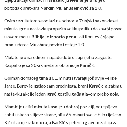
pogodak pretvara
Nardin Mulahusejnović
za 1:0.
Ovim rezultatom se odlazi na odmor, a Zrinjski nakon deset
minuta igre u nastavku propušta veliku priliku da završi posao
u ovom meču.
Bilbija je izborio penal,
ali Rončević sjajno
brani udarac Mulahusejnovića i ostaje 1:0.
Mulato je u narednom napadu dobro zaprijetio za goste.
Raspalio je sa 20-ak metara, obranio je Karačić.
Golman domaćeg tima u 61. minuti stvaraju još dvije velike
šanse. Burey je izašao sam pred njega, brani Karačić, a zatim u
nastavku akcije jedan igrač gostiju gađa glavom preko gola.
Mamić je četiri minuta kasnije u dobroj poziciji, ne uspijeva
zabiti iskosa s lijeve strane, ali u 66. minuti sve je bilo riješeno.
Kiš ubacuje iz kornera, a Barišić s peterca glavom zabija za