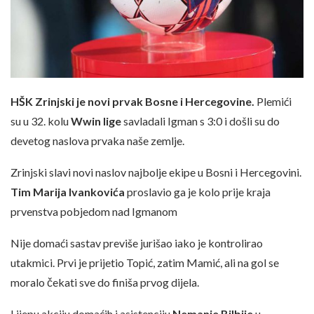
HŠK Zrinjski je novi prvak Bosne i Hercegovine.
Plemići
su u 32. kolu
Wwin lige
savladali Igman s 3:0 i došli su do
devetog naslova prvaka naše zemlje.
Zrinjski slavi novi naslov najbolje ekipe u Bosni i Hercegovini.
Tim Marija Ivankovića
proslavio ga je kolo prije kraja
prvenstva pobjedom nad Igmanom
Nije domaći sastav previše jurišao iako je kontrolirao
utakmici. Prvi je prijetio Topić, zatim Mamić, ali na gol se
moralo čekati sve do finiša prvog dijela.
Lijepu akciju domaćih i asistenciju
Nemanje Bilbije
u