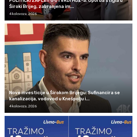
POLITIČKI ZAPLET U UTVRDI HDZ-a: Oporba stigla u
Široki Brijeg, zabranjena im...
4 kolovoza, 2026
Nove investicije u Širokom Brijegu: Sufinancira se
kanalizacija, vodovod u Knešpolju i...
4 kolovoza, 2026