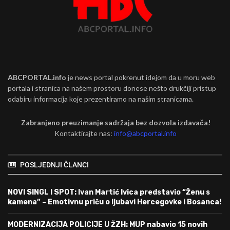
ABCPORTAL.info
je news portal pokrenut idejom da u moru web
portala i stranica na našem prostoru donese nešto drukčiji pristup
odabiru informacija koje prezentiramo na našim stranicama.
Zabranjeno preuzimanje sadržaja bez dozvola izdavača!
Kontaktirajte nas:
info@abcportal.info
POSLJEDNJI ČLANCI
NOVI SINGL I SPOT: Ivan Martić Ivica predstavio “Ženu s
kamena” – Emotivnu priču o ljubavi Hercegovke i Bosanca!
MODERNIZACIJA POLICIJE U ŽZH: MUP nabavio 15 novih