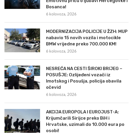
Emotivnu priču o ljubavi Hercegovke i
Bosanca!
6 kolovoza, 2026
MODERNIZACIJA POLICIJE U ŽZH: MUP
nabavio 15 novih vozila i motocikle
BMW vrijedne preko 700.000 KM!
6 kolovoza, 2026
NESREĆA NA CESTI ŠIROKI BRIJEG –
POSUŠJE: Ozlijeđeni vozači iz
Imotskog i Posušja, policija obavila
očevid
6 kolovoza, 2026
AKCIJA EUROPOLA I EUROJUST-A:
Krijumčarili Sirijce preko BiH i
Hrvatske, uzimali do 10.000 eura po
osobi!