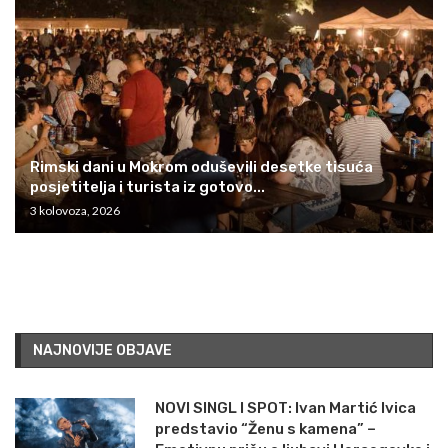
Rimski dani u Mokrom oduševili desetke tisuća
posjetitelja i turista iz gotovo...
3 kolovoza, 2026
NAJNOVIJE OBJAVE
NOVI SINGL I SPOT: Ivan Martić Ivica
predstavio “Ženu s kamena” –