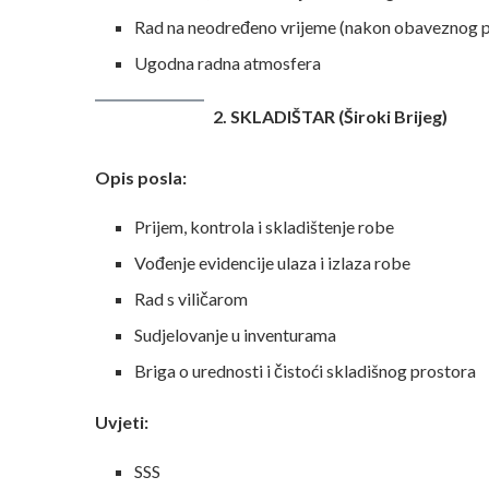
Rad na neodređeno vrijeme (nakon obaveznog 
Ugodna radna atmosfera
2. SKLADIŠTAR (Široki Brijeg)
Opis posla:
Prijem, kontrola i skladištenje robe
Vođenje evidencije ulaza i izlaza robe
Rad s viličarom
Sudjelovanje u inventurama
Briga o urednosti i čistoći skladišnog prostora
Uvjeti:
SSS