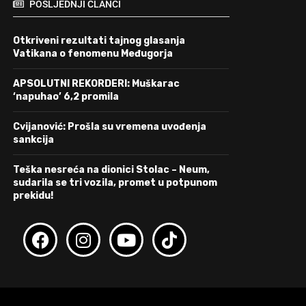
POSLJEDNJI ČLANCI
Otkriveni rezultati tajnog glasanja
Vatikana o fenomenu Međugorja
APSOLUTNI REKORDERI: Muškarac
‘napuhao’ 6,2 promila
Cvijanović: Prošla su vremena uvođenja
sankcija
Teška nesreća na dionici Stolac – Neum,
sudarila se tri vozila, promet u potpunom
prekidu!