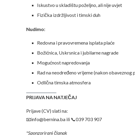
Iskustvo u skladištu poželjno, ali nije uvjet
Fizička izdržljivost i timski duh
Nudimo:
Redovna i pravovremena isplata plaće
Božićnica, Uskrsnica i jubilarne nagrade
Mogućnost napredovanja
Rad na neodređeno vrijeme (nakon obaveznog 
Odlična timska atmosfera
PRIJAVA NA NATJEČAJ
Prijave (CV) slati na:
📧info@bernina.ba ili 📞039 703 907
*Sponzorirani članak