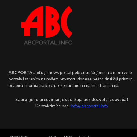
ABCPORTAL.info
je news portal pokrenut idejom da u moru web
portala i stranica na našem prostoru donese nešto drukčiji pristup
odabiru informacija koje prezentiramo na našim stranicama.
Zabranjeno preuzimanje sadržaja bez dozvola izdavača!
Kontaktirajte nas:
info@abcportal.info