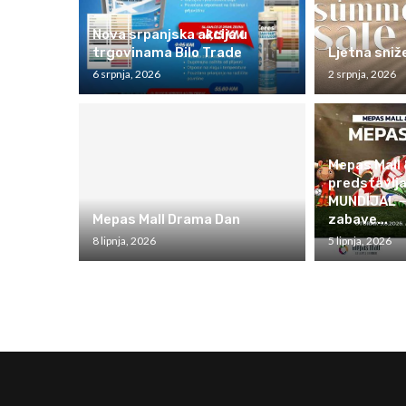
Nova srpanjska akcija u
trgovinama Bilo Trade
Ljetna sniž
6 srpnja, 2026
2 srpnja, 2026
Mepas Mall
predstavlj
MUNDIJAL –
Mepas Mall Drama Dan
zabave...
8 lipnja, 2026
5 lipnja, 2026