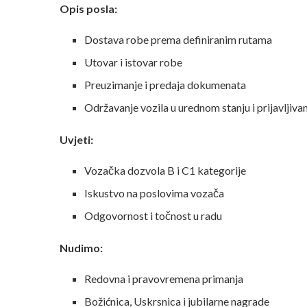
Opis posla:
Dostava robe prema definiranim rutama
Utovar i istovar robe
Preuzimanje i predaja dokumenata
Održavanje vozila u urednom stanju i prijavljiva
Uvjeti:
Vozačka dozvola B i C1 kategorije
Iskustvo na poslovima vozača
Odgovornost i točnost u radu
Nudimo:
Redovna i pravovremena primanja
Božićnica, Uskrsnica i jubilarne nagrade