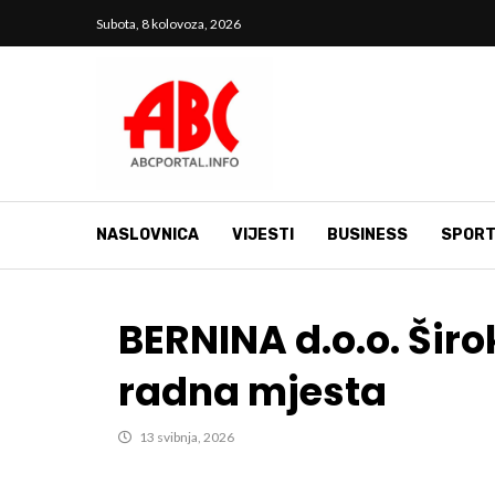
Subota, 8 kolovoza, 2026
NASLOVNICA
VIJESTI
BUSINESS
SPOR
BERNINA d.o.o. Širo
radna mjesta
13 svibnja, 2026