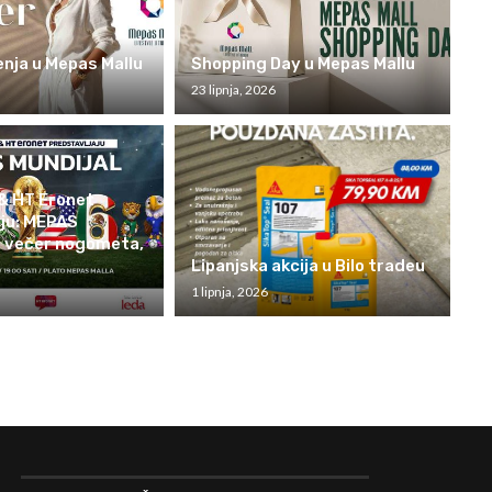
enja u Mepas Mallu
Shopping Day u Mepas Mallu
23 lipnja, 2026
 & HT Eronet
aju: MEPAS
 večer nogometa,
Lipanjska akcija u Bilo tradeu
1 lipnja, 2026