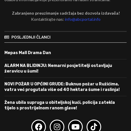
Zabranjeno preuzimanje sadržaja bez dozvola izdavača!
Kontaktirajte nas:
info@abcportal.info
POSLJEDNJI ČLANCI
Mepas Mall Drama Dan
ALARM NA BLIDINJU: Nemarni posjetitelji ostavljaju
žeravicu u šumi!
NOVI POŽAR U OPĆINI GRUDE: Buknuo požar u Ružićima,
vatra već progutala više od 40 hektara šume i raslinja!
Žena ubila supruga u obiteljskoj kući, policija zatekla
tijelo s prostrijelnom ranom glave!