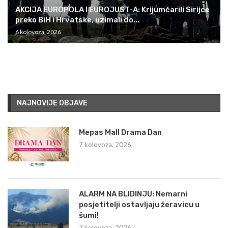
AKCIJA EUROPOLA I EUROJUST-A: Krijumčarili Sirijce
preko BiH i Hrvatske, uzimali do...
6 kolovoza, 2026
NAJNOVIJE OBJAVE
Mepas Mall Drama Dan
7 kolovoza, 2026
ALARM NA BLIDINJU: Nemarni
posjetitelji ostavljaju žeravicu u
šumi!
7 kolovoza, 2026