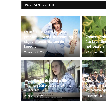
POVEZANE VIJESTI
IZDRŽITE, neće tako brzo
prestati: Poznati meteorolog
Znanstvenic
objavio točan datum do
što je uisti
kojeg...
nefropatija”
29 srpnja, 2026
29 srpnja, 2026
Austrijanka doselila u BiH:
Još koji dan
“Nema šanse da se vratim u
krajem mje
Austriju”
kolovoza ope
26 srpnja, 2026
23 srpnja, 2026