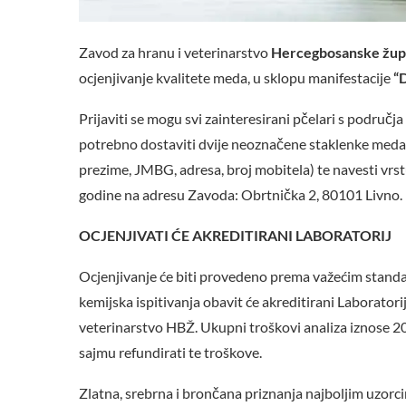
Zavod za hranu i veterinarstvo
Hercegbosanske žup
ocjenjivanje kvalitete meda, u sklopu manifestacije
“D
Prijaviti se mogu svi zainteresirani pčelari s područ
potrebno dostaviti dvije neoznačene staklenke meda
prezime, JMBG, adresa, broj mobitela) te navesti vrst
godine na adresu Zavoda: Obrtnička 2, 80101 Livno.
OCJENJIVATI ĆE AKREDITIRANI LABORATORIJ
Ocjenjivanje će biti provedeno prema važećim stand
kemijska ispitivanja obavit će akreditirani Laboratorij
veterinarstvo HBŽ. Ukupni troškovi analiza iznose 2
sajmu refundirati te troškove.
Zlatna, srebrna i brončana priznanja najboljim uzor