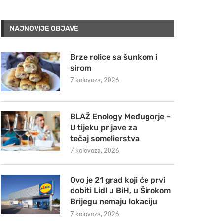
NAJNOVIJE OBJAVE
Brze rolice sa šunkom i
sirom
7 kolovoza, 2026
BLAŽ Enology Međugorje –
U tijeku prijave za
tečaj somelierstva
7 kolovoza, 2026
Ovo je 21 grad koji će prvi
dobiti Lidl u BiH, u Širokom
Brijegu nemaju lokaciju
7 kolovoza, 2026