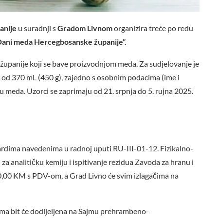
anije
u suradnji s
Gradom Livnom
organizira treće po redu
ani meda Hercegbosanske županije”.
ja županije koji se bave proizvodnjom meda. Za sudjelovanje je
 od 370 mL (450 g), zajedno s osobnim podacima (ime i
u meda. Uzorci se zaprimaju od 21. srpnja do 5. rujna 2025.
ardima navedenima u radnoj uputi RU-III-01-12. Fizikalno-
 za analitičku kemiju i ispitivanje rezidua Zavoda za hranu i
0,00 KM s PDV-om, a Grad Livno će svim izlagačima na
cima bit će dodijeljena na Sajmu prehrambeno-