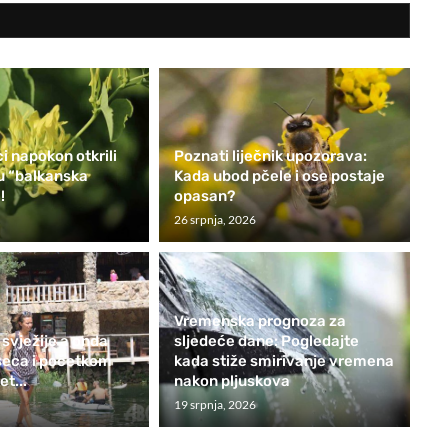
i napokon otkrili
Poznati liječnik upozorava:
nu “balkanska
Kada ubod pčele i ose postaje
!
opasan?
26 srpnja, 2026
Vremenska prognoza za
 svježije a onda
sljedeće dane: Pogledajte
seca i početkom
kada stiže smirivanje vremena
t...
nakon pljuskova
19 srpnja, 2026