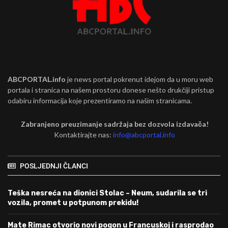
ABCPORTAL.info
je news portal pokrenut idejom da u moru web
portala i stranica na našem prostoru donese nešto drukčiji pristup
odabiru informacija koje prezentiramo na našim stranicama.
Zabranjeno preuzimanje sadržaja bez dozvola izdavača!
Kontaktirajte nas:
info@abcportal.info
POSLJEDNJI ČLANCI
Teška nesreća na dionici Stolac – Neum, sudarila se tri
vozila, promet u potpunom prekidu!
Mate Rimac otvorio novi pogon u Francuskoj i rasprodao