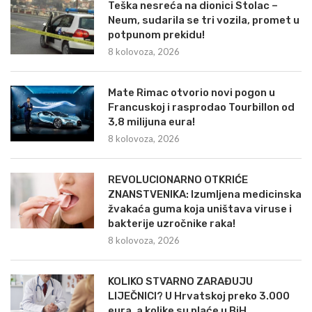
Teška nesreća na dionici Stolac –
Neum, sudarila se tri vozila, promet u
potpunom prekidu!
8 kolovoza, 2026
Mate Rimac otvorio novi pogon u
Francuskoj i rasprodao Tourbillon od
3,8 milijuna eura!
8 kolovoza, 2026
REVOLUCIONARNO OTKRIĆE
ZNANSTVENIKA: Izumljena medicinska
žvakaća guma koja uništava viruse i
bakterije uzročnike raka!
8 kolovoza, 2026
KOLIKO STVARNO ZARAĐUJU
LIJEČNICI? U Hrvatskoj preko 3.000
eura, a kolike su plaće u BiH