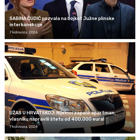
SABINA ČUDIĆ pozvala na bojkot Južne plinske
interkonekcije
7 kolovoza, 2026
UŽAS U HRVATSKOJ: Nijemci zapalili apartman,
vlasniku napravili štetu od 400.000 eura!
7 kolovoza, 2026