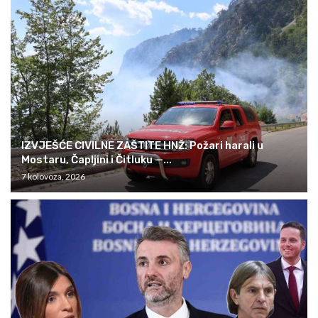
IZVJEŠĆE CIVILNE ZAŠTITE HNŽ: Požari harali u
Mostaru, Čapljini i Čitluku —...
7 kolovoza, 2026