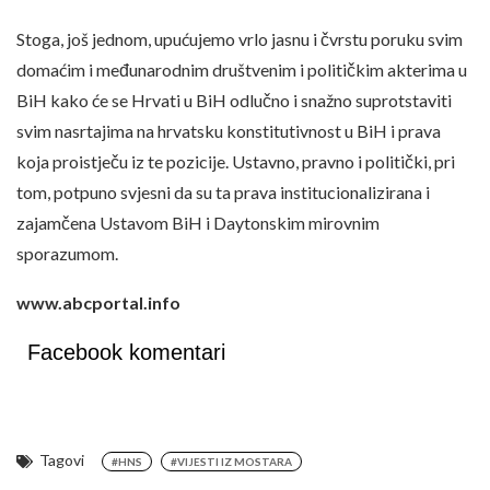
Stoga, još jednom, upućujemo vrlo jasnu i čvrstu poruku svim
domaćim i međunarodnim društvenim i političkim akterima u
BiH kako će se Hrvati u BiH odlučno i snažno suprotstaviti
svim nasrtajima na hrvatsku konstitutivnost u BiH i prava
koja proistječu iz te pozicije. Ustavno, pravno i politički, pri
tom, potpuno svjesni da su ta prava institucionalizirana i
zajamčena Ustavom BiH i Daytonskim mirovnim
sporazumom.
www.abcportal.info
Facebook komentari
Tagovi
#HNS
#VIJESTI IZ MOSTARA