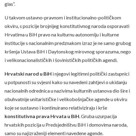
glas“.
U takvom ustavno-pravnom i institucionalno-političkom
okviru, s pozicije brojnijeg konstitutivnog naroda osporavati
Hrvatima u BiH pravo na kulturnu autonomiju i kulturne
institucije s nacionalnim predznakom izraz je ne samo grubog
kršenja Ustava BiH i Daytonskog mirovnog sporazuma, nego
i velikonacionalističkih i šovinističkih političkih agendi.
Hrvatski narod u BiH
i njegovi legitimni politički zastupnici
u potpunosti su svjesni kako su navedeni zahtjevi o ukidanju
nacionalnih odrednica u nazivima kulturnih ustanova dio šire i
obuhvatnije unitarističke i velikobošnjačke agende u okviru
koje se sustavno i kontinuirano relativiziraju i krše
konstitutivna prava Hrvata u BiH
. Gruba uzurpacija
hrvatskih pozicija u Predsjedništvu BiH i domovima naroda,
samo su najizraženiji elementi navedene agende.