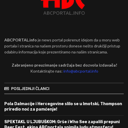
ABCPORTAL.info
je news portal pokrenut idejom da u moru web
portala i stranica na našem prostoru donese nešto drukčiji pristup
odabiru informacija koje prezentiramo na našim stranicama.
Zabranjeno preuzimanje sadržaja bez dozvola izdavača!
Kontaktirajte nas:
info@abcportal.info
POSLJEDNJI ČLANCI
Pola Dalmacije i Hercegovine slilo se u Imotski, Thompson
priredio noć za pamćenje!
SPEKTAKL U LJUBUŠKOM: Grše i Who See zapalili prepuni
Beer Fest, ekipa ABCportala snimila ludu atmosferu!