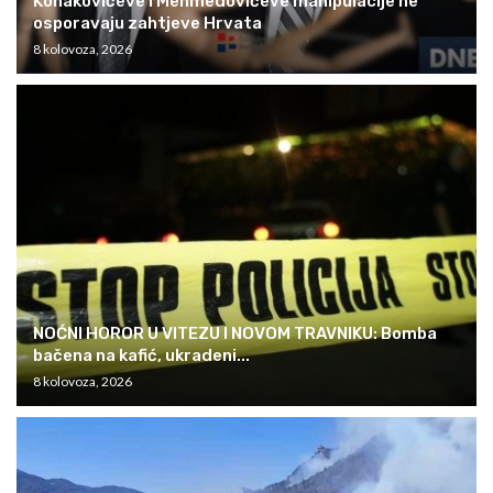
Konakovićeve i Mehmedovićeve manipulacije ne
osporavaju zahtjeve Hrvata
8 kolovoza, 2026
NOĆNI HOROR U VITEZU I NOVOM TRAVNIKU: Bomba
bačena na kafić, ukradeni...
8 kolovoza, 2026