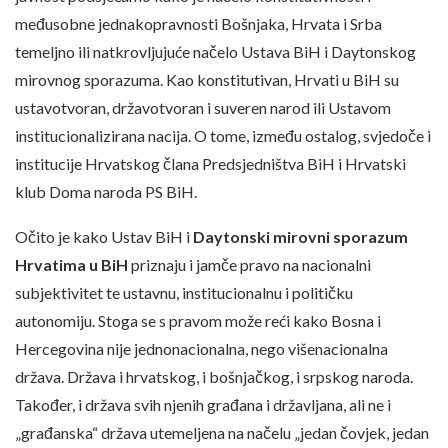
međusobne jednakopravnosti Bošnjaka, Hrvata i Srba
temeljno ili natkrovljujuće načelo Ustava BiH i Daytonskog
mirovnog sporazuma. Kao konstitutivan, Hrvati u BiH su
ustavotvoran, državotvoran i suveren narod ili Ustavom
institucionalizirana nacija. O tome, između ostalog, svjedoče i
institucije Hrvatskog člana Predsjedništva BiH i Hrvatski
klub Doma naroda PS BiH.
Očito je kako Ustav BiH i
Daytonski mirovni sporazum
Hrvatima u BiH
priznaju i jamče pravo na nacionalni
subjektivitet te ustavnu, institucionalnu i političku
autonomiju. Stoga se s pravom može reći kako Bosna i
Hercegovina nije jednonacionalna, nego višenacionalna
država. Država i hrvatskog, i bošnjačkog, i srpskog naroda.
Također, i država svih njenih građana i državljana, ali ne i
„građanska“ država utemeljena na načelu „jedan čovjek, jedan