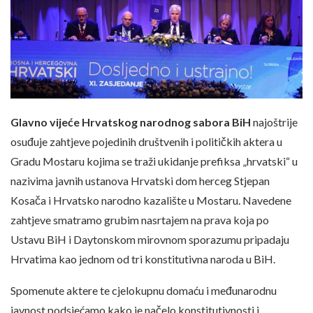
Glavno vijeće Hrvatskog narodnog sabora BiH
najoštrije
osuđuje zahtjeve pojedinih društvenih i političkih aktera u
Gradu Mostaru kojima se traži ukidanje prefiksa „hrvatski“ u
nazivima javnih ustanova Hrvatski dom herceg Stjepan
Kosača i Hrvatsko narodno kazalište u Mostaru. Navedene
zahtjeve smatramo grubim nasrtajem na prava koja po
Ustavu BiH i Daytonskom mirovnom sporazumu pripadaju
Hrvatima kao jednom od tri konstitutivna naroda u BiH.
Spomenute aktere te cjelokupnu domaću i međunarodnu
javnost podsjećamo kako je načelo konstitutivnosti i